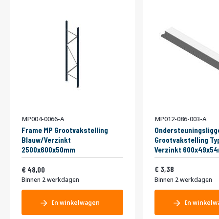
MP004-0066-A
MP012-086-003-A
Frame MP Grootvakstelling
Ondersteuningsligg
Blauw/Verzinkt
Grootvakstelling Ty
2500x600x50mm
Verzinkt 600x49x5
Vanaf
4,09
58,08
3,38
48,00
Binnen 2 werkdagen
Binnen 2 werkdagen
In winkelwagen
In winkelw