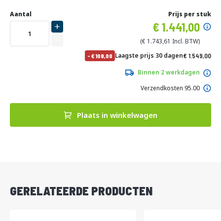
Ga
Uw
naar
DIRECT
Aantal
Prijs per stuk
aanpassing
het
Specia
1.441,00
LEVERBAAR
begin
prijs
van
1.743,61
de
No
Laagste prijs 30 dagen
1.549,00
-
108,00
afbeeldingen-
pri
1.874,29
gallerij
Binnen 2 werkdagen
Verzendkosten 95.00
Plaats in winkelwagen
DIRECT
LEVERBAAR
GERELATEERDE PRODUCTEN