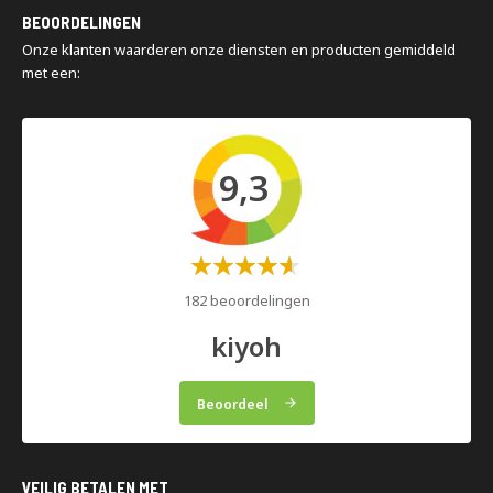
Montage en demontage
organisatie.
BEOORDELINGEN
Magazijninspecties
Onze klanten waarderen onze diensten en producten gemiddeld
met een:
9,3
Waardering:
60%
182 beoordelingen
kiyoh
Beoordeel
VEILIG BETALEN MET