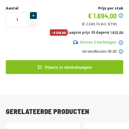
Ga
Uw
naar
DIRECT
Aantal
Prijs per stuk
aanpassing
het
Specia
1.694,00
LEVERBAAR
begin
prijs
van
2.049,74
de
No
Laagste prijs 30 dagen
1.822,00
-
128,00
afbeeldingen-
pri
2.204,62
gallerij
Binnen 2 werkdagen
Verzendkosten 95.00
Plaats in winkelwagen
DIRECT
LEVERBAAR
GERELATEERDE PRODUCTEN