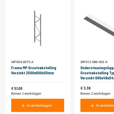
MP004-0075-A
MP012-086-003-A
Frame MP Grootvakstelling
Ondersteuningsligg
Verzinkt 2500x600x50mm
Grootvakstelling Ty
Verzinkt 600x49x5
Vanaf
4,09
61,71
3,38
51,00
Binnen 2 werkdagen
Binnen 2 werkdagen
In winkelwagen
In winkelw