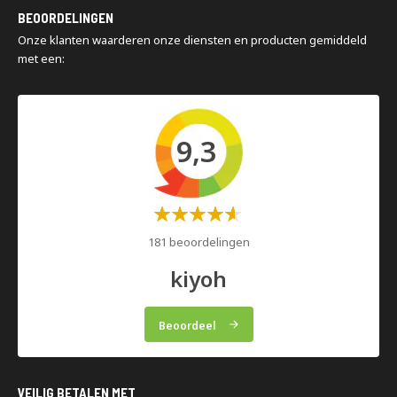
Montage en demontage
organisatie.
BEOORDELINGEN
Magazijninspecties
Onze klanten waarderen onze diensten en producten gemiddeld
met een:
9,3
Waardering:
60%
181 beoordelingen
kiyoh
Beoordeel
VEILIG BETALEN MET