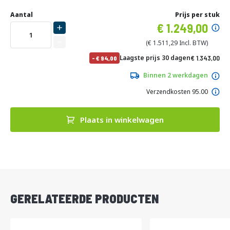
Ga
Uw
naar
DIRECT
Aantal
Prijs per stuk
aanpassing
het
Specia
1.249,00
LEVERBAAR
begin
prijs
van
1.511,29
de
No
Laagste prijs 30 dagen
1.343,00
-
94,00
afbeeldingen-
pri
1.625,03
gallerij
Binnen 2 werkdagen
Verzendkosten 95.00
Plaats in winkelwagen
DIRECT
LEVERBAAR
GERELATEERDE PRODUCTEN