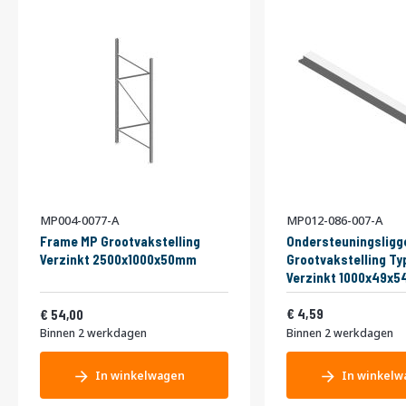
MP004-0077-A
MP012-086-007-A
Frame MP Grootvakstelling
Ondersteuningsligg
Verzinkt 2500x1000x50mm
Grootvakstelling Ty
Verzinkt 1000x49x
Vanaf
5,55
65,34
4,59
54,00
Binnen 2 werkdagen
Binnen 2 werkdagen
In winkelwagen
In winkelw