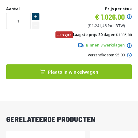
Ga
Uw
naar
DIRECT
Aantal
Prijs per stuk
aanpassing
het
Specia
1.026,00
LEVERBAAR
begin
prijs
van
1.241,46
de
No
Laagste prijs 30 dagen
1.103,00
-
77,00
afbeeldingen-
pri
1.334,63
gallerij
Binnen 3 werkdagen
Verzendkosten 95.00
Plaats in winkelwagen
DIRECT
LEVERBAAR
GERELATEERDE PRODUCTEN