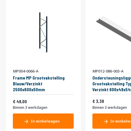
MP004-0066-A
MP012-086-003-A
Frame MP Grootvakstelling
Ondersteuningsligg
Blauw/Verzinkt
Grootvakstelling Ty
2500x600x50mm
Verzinkt 600x49x5
Vanaf
4,09
58,08
3,38
48,00
Binnen 3 werkdagen
Binnen 3 werkdagen
In winkelwagen
In winkelw