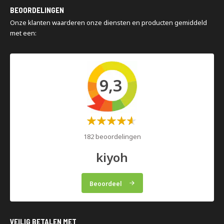
Montage en demontage
organisatie.
BEOORDELINGEN
Magazijninspecties
Onze klanten waarderen onze diensten en producten gemiddeld
met een:
9,3
Waardering:
60%
182 beoordelingen
kiyoh
Beoordeel
VEILIG BETALEN MET