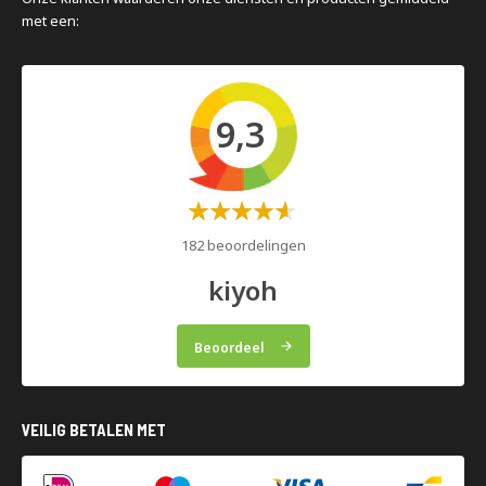
met een:
9,3
Waardering:
60%
182 beoordelingen
kiyoh
Beoordeel
VEILIG BETALEN MET