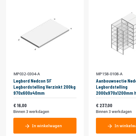
MP032-0304-A
MP158-0108-A
Legbord Nedcon SF
Aanbouwsectie Ned
Legbordstelling Verzinkt 200kg
Legbordstelling
970x600x40mm
2000x970x1200mm h
niveaus Metaal Verz
Vanaf
Vanaf
19,36
Dubbel
286,77
16,00
237,00
Binnen 3 werkdagen
Binnen 3 werkdagen
In winkelwagen
In winkelw