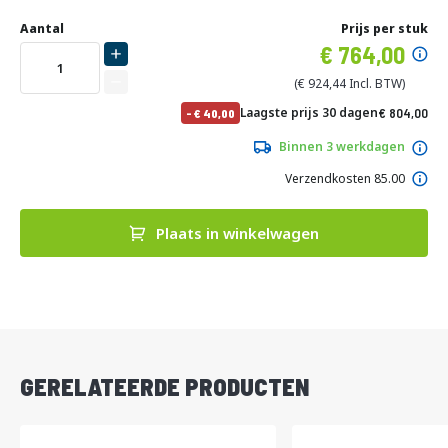
Ga
Uw
naar
DIRECT
Aantal
Prijs per stuk
aanpassing
het
Specia
764,00
LEVERBAAR
begin
prijs
van
924,44
de
No
Laagste prijs 30 dagen
804,00
-
40,00
afbeeldingen-
pri
972,84
gallerij
Binnen 3 werkdagen
Verzendkosten 85.00
Plaats in winkelwagen
DIRECT
LEVERBAAR
GERELATEERDE PRODUCTEN