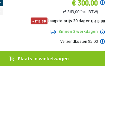
Speciale
300,00
prijs
363,00
Normale
Laagste prijs 30 dagen
316,00
-
16,00
prijs
382,36
Binnen 2 werkdagen
Verzendkosten 85.00
Plaats in winkelwagen