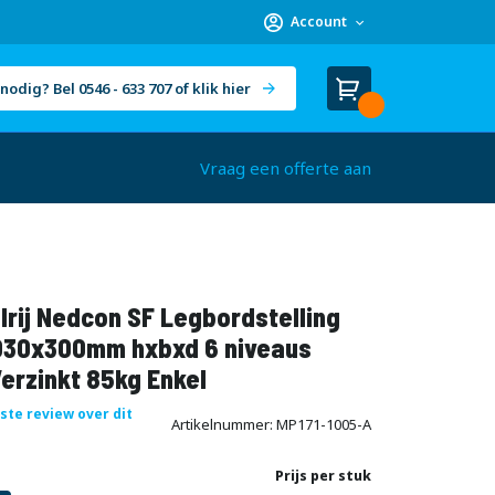
Account
nodig? Bel 0546 - 633 707 of klik hier
Winkelwagen
Cart
(
)
Vraag een offerte aan
rij Nedcon SF Legbordstelling
30x300mm hxbxd 6 niveaus
erzinkt 85kg Enkel
rste review over dit
Artikelnummer
MP171-1005-A
Prijs per stuk