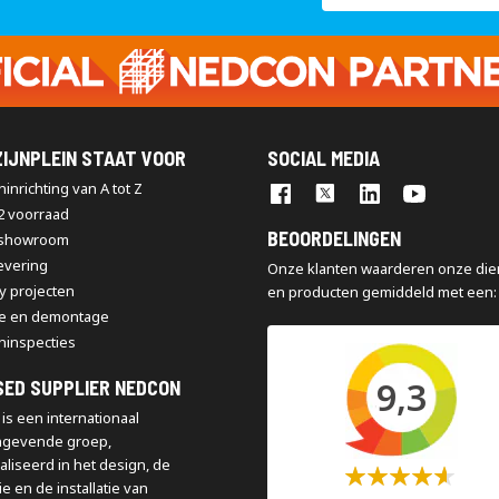
op
onze
nieuwsbrief
IJNPLEIN STAAT VOOR
SOCIAL MEDIA
inrichting van A tot Z
2 voorraad
BEOORDELINGEN
 showroom
levering
Onze klanten waarderen onze die
y projecten
en producten gemiddeld met een:
e en demontage
ninspecties
9,3
SED SUPPLIER NEDCON
is een internationaal
ngevende groep,
aliseerd in het design, de
Waardering:
e en de installatie van
60%