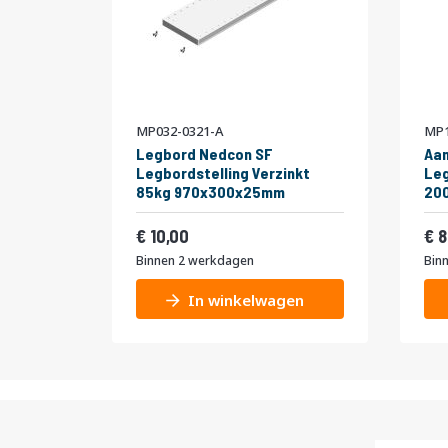
MP032-0321-A
MP1
Legbord Nedcon SF
Aa
Legbordstelling Verzinkt
Leg
85kg 970x300x25mm
20
niv
Vanaf
Van
Enk
12,10
10,00
8
Binnen 2 werkdagen
Bin
In winkelwagen