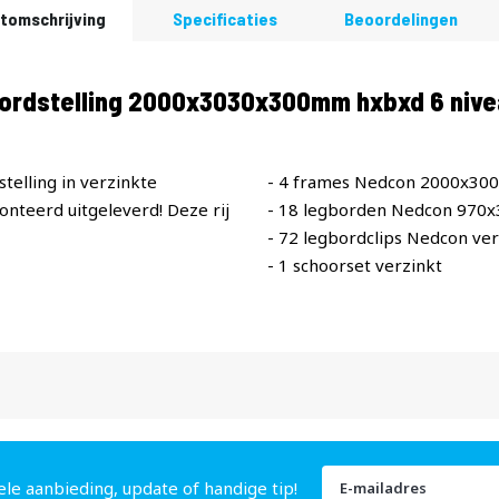
tomschrijving
Specificaties
Beoordelingen
bordstelling 2000x3030x300mm hxbxd 6 nive
telling in verzinkte
- 4 frames Nedcon 2000x30
teerd uitgeleverd! Deze rij
- 18 legborden Nedcon 970
- 72 legbordclips Nedcon ver
- 1 schoorset verzinkt
Abonneer
ele aanbieding, update of handige tip!
u