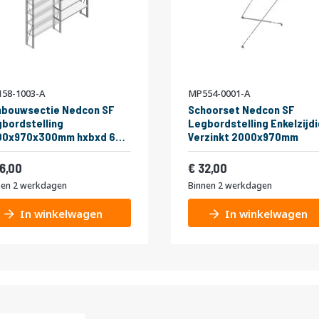
58-1003-A
MP554-0001-A
nbouwsectie Nedcon SF
Schoorset Nedcon SF
bordstelling
Legbordstelling Enkelzijdi
00x970x300mm hxbxd 6
Verzinkt 2000x970mm
eaus Metaal Verzinkt 85kg
af
Vanaf
el
104,06
38,72
6,00
32,00
nen 2 werkdagen
Binnen 2 werkdagen
In winkelwagen
In winkelwagen