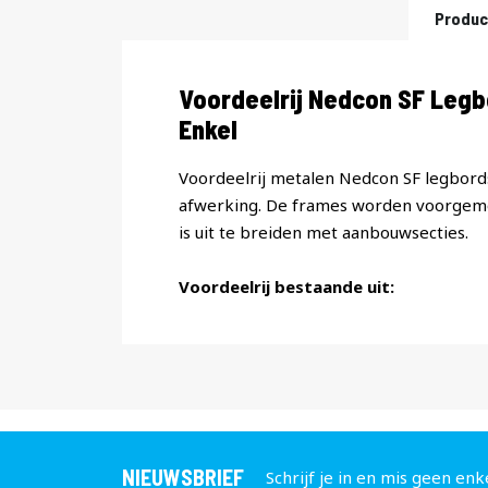
Produc
Productomschrijving
Voordeelrij Nedcon SF Leg
Enkel
Voordeelrij metalen Nedcon SF legbords
afwerking. De frames worden voorgemon
is uit te breiden met aanbouwsecties.
Voordeelrij bestaande uit:
NIEUWSBRIEF
Schrijf je in en mis geen enk