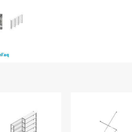
n
Faq