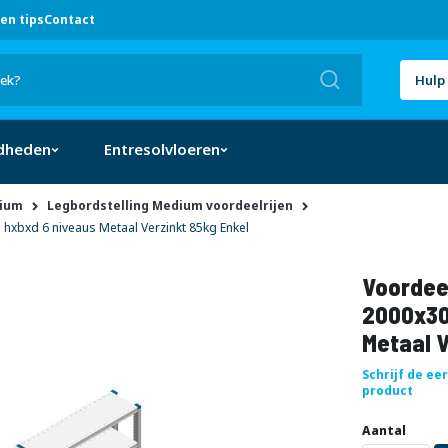
en tips
Contact
Zoek
Hulp 
dheden
Entresolvloeren
dium
Legbordstelling Medium voordeelrijen
xbxd 6 niveaus Metaal Verzinkt 85kg Enkel
Voordeel
2000x30
Metaal V
Schrijf de ee
product
Uw
DIRECT
Aantal
aanpassing