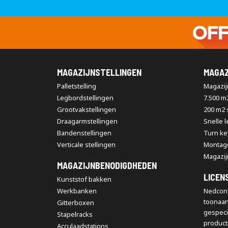
MAGAZIJNSTELLINGEN
MAGAZ
Palletstelling
Magazijn
Legbordstellingen
7.500 m
Grootvakstellingen
200 m2
Draagarmstellingen
Snelle 
Bandenstellingen
Turn ke
Verticale stellingen
Montag
Magazij
MAGAZIJNBENODIGDHEDEN
LICEN
Kunststof bakken
Werkbanken
Nedcon 
toonaa
Gitterboxen
gespeci
Stapelracks
producti
Acculaadstations