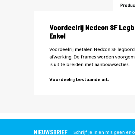
Produc
Productomschrijving
Voordeelrij Nedcon SF Leg
Enkel
Voordeelrij metalen Nedcon SF legbords
afwerking. De frames worden voorgemon
is uit te breiden met aanbouwsecties.
Voordeelrij bestaande uit:
NIEUWSBRIEF
Schrijf je in en mis geen enk