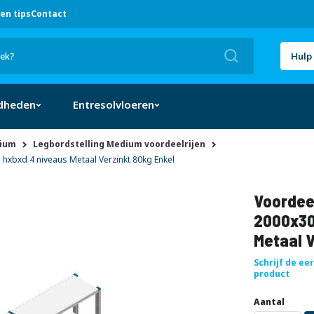
en tips
Contact
Zoek
Hulp 
dheden
Entresolvloeren
dium
Legbordstelling Medium voordeelrijen
xbxd 4 niveaus Metaal Verzinkt 80kg Enkel
Voordeel
2000x30
Metaal V
Schrijf de ee
product
Uw
DIRECT
Aantal
aanpassing