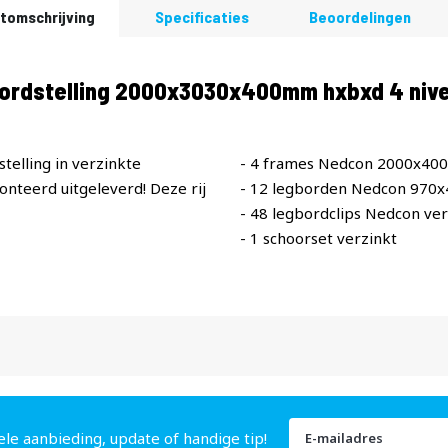
tomschrijving
Specificaties
Beoordelingen
bordstelling 2000x3030x400mm hxbxd 4 nive
telling in verzinkte
- 4 frames Nedcon 2000x40
teerd uitgeleverd! Deze rij
- 12 legborden Nedcon 970
- 48 legbordclips Nedcon ver
- 1 schoorset verzinkt
Abonneer
ele aanbieding, update of handige tip!
u