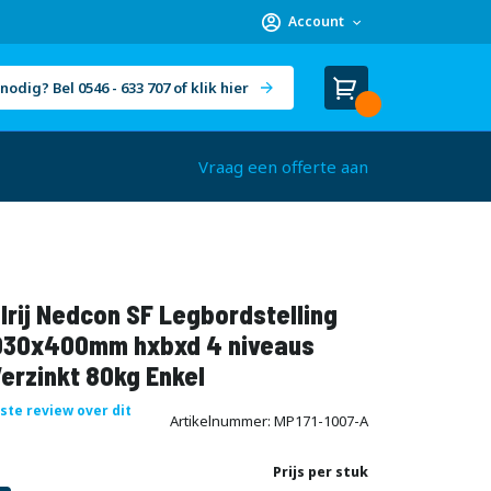
Account
nodig? Bel 0546 - 633 707 of klik hier
Winkelwagen
Cart
(
)
Vraag een offerte aan
rij Nedcon SF Legbordstelling
30x400mm hxbxd 4 niveaus
erzinkt 80kg Enkel
rste review over dit
Artikelnummer
MP171-1007-A
Prijs per stuk