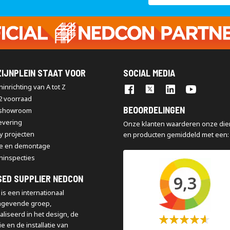
op
onze
nieuwsbrief
IJNPLEIN STAAT VOOR
SOCIAL MEDIA
inrichting van A tot Z
2 voorraad
BEOORDELINGEN
 showroom
levering
Onze klanten waarderen onze die
y projecten
en producten gemiddeld met een:
e en demontage
ninspecties
9,3
SED SUPPLIER NEDCON
is een internationaal
ngevende groep,
aliseerd in het design, de
Waardering:
e en de installatie van
60%