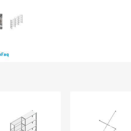
n
Faq