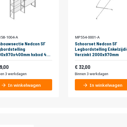
58-1004-A
MP554-0001-A
nbouwsectie Nedcon SF
Schoorset Nedcon SF
bordstelling
Legbordstelling Enkelzijdi
00x970x400mm hxbxd 4
Verzinkt 2000x970mm
eaus Metaal Verzinkt 80kg
af
Vanaf
el
83,49
38,72
9,00
32,00
nen 3 werkdagen
Binnen 3 werkdagen
In winkelwagen
In winkelwagen