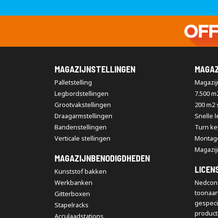
MAGAZIJNSTELLINGEN
MAGAZ
Palletstelling
Magazijn
Legbordstellingen
7.500 m
Grootvakstellingen
200 m2
Draagarmstellingen
Snelle 
Bandenstellingen
Turn ke
Verticale stellingen
Montag
Magazij
MAGAZIJNBENODIGDHEDEN
LICEN
Kunststof bakken
Werkbanken
Nedcon 
toonaa
Gitterboxen
gespeci
Stapelracks
producti
Acculaadstations