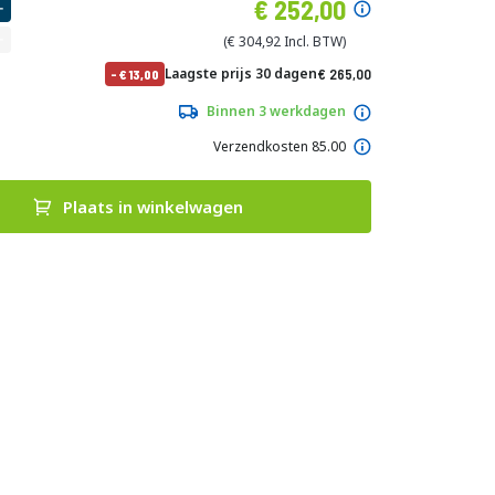
Speciale
252,00
prijs
304,92
Normale
Laagste prijs 30 dagen
265,00
-
13,00
prijs
320,65
Binnen 3 werkdagen
Verzendkosten 85.00
Plaats in winkelwagen