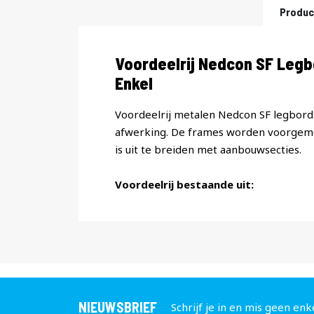
Produc
Productomschrijving
Voordeelrij Nedcon SF Leg
Enkel
Voordeelrij metalen Nedcon SF legbords
afwerking. De frames worden voorgemon
is uit te breiden met aanbouwsecties.
Voordeelrij bestaande uit:
NIEUWSBRIEF
Schrijf je in en mis geen enk