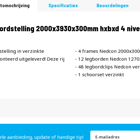
tomschrijving
Specificaties
Beoordelingen
bordstelling 2000x3930x300mm hxbxd 4 nive
telling in verzinkte
- 4 frames Nedcon 2000x30
teerd uitgeleverd! Deze rij
- 12 legborden Nedcon 127
- 48 legbordclips Nedcon ver
- 1 schoorset verzinkt
Abonneer
ele aanbieding, update of handige tip!
u