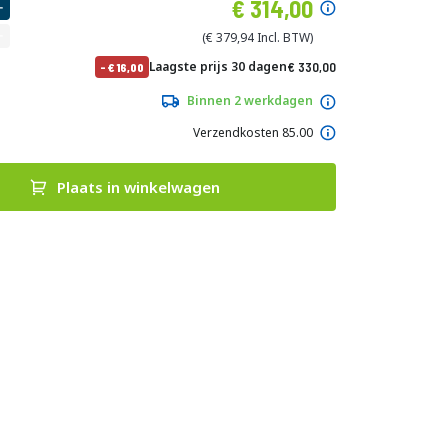
Speciale
314,00
prijs
379,94
Normale
Laagste prijs 30 dagen
330,00
-
16,00
prijs
399,30
Binnen 2 werkdagen
Verzendkosten 85.00
Plaats in winkelwagen