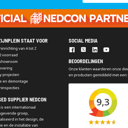
op
onze
nieuwsbrief
IJNPLEIN STAAT VOOR
SOCIAL MEDIA
inrichting van A tot Z
2 voorraad
BEOORDELINGEN
 showroom
levering
Onze klanten waarderen onze die
y projecten
en producten gemiddeld met een:
e en demontage
ninspecties
9,3
SED SUPPLIER NEDCON
is een internationaal
ngevende groep,
aliseerd in het design, de
Waardering:
e en de installatie van
60%