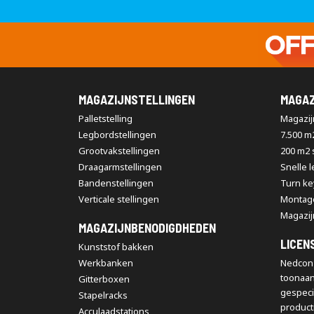
MAGAZIJNSTELLINGEN
MAGAZ
Palletstelling
Magazijn
Legbordstellingen
7.500 m
Grootvakstellingen
200 m2
Draagarmstellingen
Snelle 
Bandenstellingen
Turn ke
Verticale stellingen
Montag
Magazij
MAGAZIJNBENODIGDHEDEN
LICEN
Kunststof bakken
Werkbanken
Nedcon 
toonaa
Gitterboxen
gespeci
Stapelracks
producti
Acculaadstations