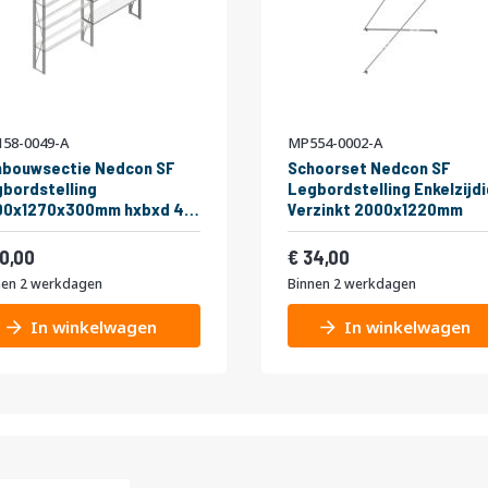
58-0049-A
MP554-0002-A
nbouwsectie Nedcon SF
Schoorset Nedcon SF
bordstelling
Legbordstelling Enkelzijdi
00x1270x300mm hxbxd 4
Verzinkt 2000x1220mm
eaus Metaal Verzinkt
af
Vanaf
kg Enkel
108,90
41,14
0,00
34,00
nen 2 werkdagen
Binnen 2 werkdagen
In winkelwagen
In winkelwagen