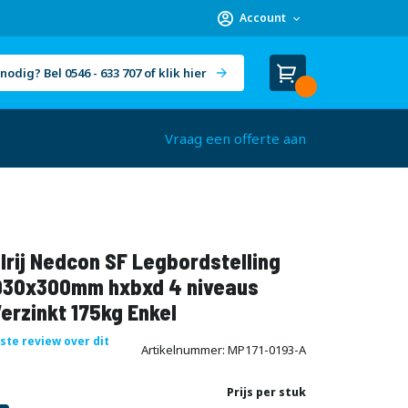
Account
nodig? Bel 0546 - 633 707 of klik hier
Winkelwagen
Cart
(
)
Vraag een offerte aan
rij Nedcon SF Legbordstelling
30x300mm hxbxd 4 niveaus
erzinkt 175kg Enkel
rste review over dit
Artikelnummer
MP171-0193-A
Prijs per stuk