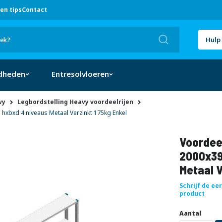
en tips
Contact
Zoek
Hulp 
dheden
Entresolvloeren
vy
Legbordstelling Heavy voordeelrijen
xbxd 4 niveaus Metaal Verzinkt 175kg Enkel
Voordeel
2000x39
Metaal V
Schrijf de ee
product
Uw
DIRECT
Aantal
aanpassing