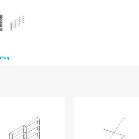
n
Faq