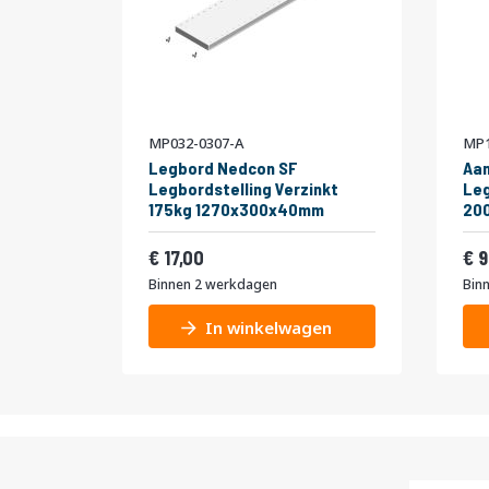
MP032-0307-A
MP1
Legbord Nedcon SF
Aa
Legbordstelling Verzinkt
Leg
175kg 1270x300x40mm
20
niv
Vanaf
Van
175
20,57
17,00
9
Binnen 2 werkdagen
Bin
In winkelwagen