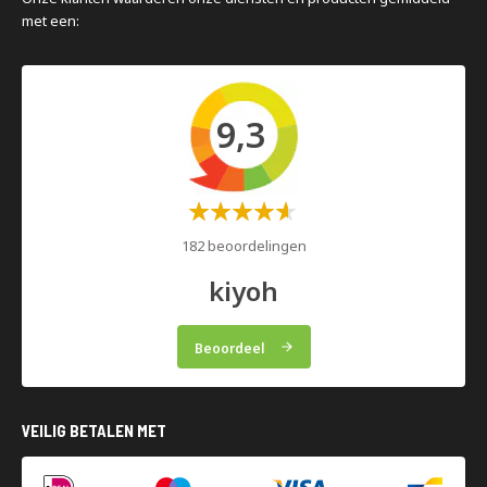
met een:
9,3
Waardering:
60%
182 beoordelingen
kiyoh
Beoordeel
VEILIG BETALEN MET