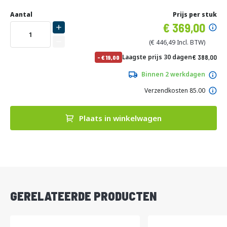
Ga
Uw
naar
DIRECT
Aantal
Prijs per stuk
aanpassing
het
Specia
369,00
LEVERBAAR
begin
prijs
van
446,49
de
No
Laagste prijs 30 dagen
388,00
-
19,00
afbeeldingen-
pri
469,48
gallerij
Binnen 2 werkdagen
Verzendkosten 85.00
Plaats in winkelwagen
DIRECT
LEVERBAAR
GERELATEERDE PRODUCTEN