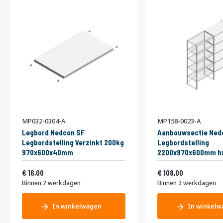
MP032-0304-A
MP158-0023-A
Legbord Nedcon SF
Aanbouwsectie Ned
Legbordstelling Verzinkt 200kg
Legbordstelling
970x600x40mm
2200x970x600mm hx
niveaus Metaal Verz
Vanaf
Vanaf
19,36
Enkel
130,68
16,00
108,00
Binnen 2 werkdagen
Binnen 2 werkdagen
In winkelwagen
In winkelw