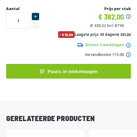
Ga
Uw
naar
DIRECT
Aantal
Prijs per stuk
aanpassing
het
Specia
362,00
LEVERBAAR
begin
prijs
van
438,02
de
No
Laagste prijs 30 dagen
381,00
-
19,00
afbeeldingen-
pri
461,01
gallerij
Binnen 3 werkdagen
Verzendkosten 115.00
Plaats in winkelwagen
DIRECT
LEVERBAAR
GERELATEERDE PRODUCTEN