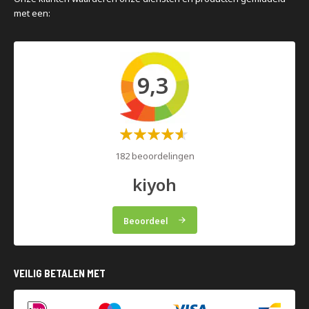
met een:
9,3
Waardering:
60%
182 beoordelingen
kiyoh
Beoordeel
VEILIG BETALEN MET