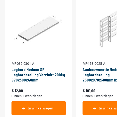
MP032-0301-A
MP158-0025-A
Legbord Nedcon SF
Aanbouwsectie Ned
Legbordstelling Verzinkt 200kg
Legbordstelling
970x300x40mm
2500x970x300mm hx
niveaus Metaal Verz
Vanaf
Vanaf
14,52
Enkel
122,21
12,00
101,00
Binnen 3 werkdagen
Binnen 3 werkdagen
In winkelwagen
In winkelw