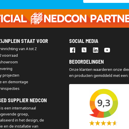
op
onze
nieuwsbrief
IJNPLEIN STAAT VOOR
SOCIAL MEDIA
inrichting van A tot Z
2 voorraad
BEOORDELINGEN
 showroom
levering
Onze klanten waarderen onze die
y projecten
en producten gemiddeld met een:
e en demontage
ninspecties
9,3
SED SUPPLIER NEDCON
is een internationaal
ngevende groep,
aliseerd in het design, de
Waardering:
e en de installatie van
60%