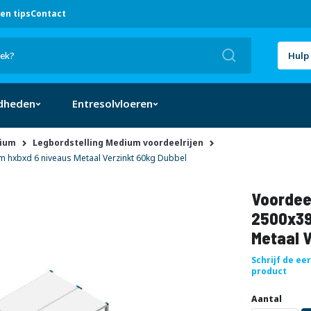
en tips
Contact
Zoek
Hulp 
dheden
Entresolvloeren
dium
Legbordstelling Medium voordeelrijen
 hxbxd 6 niveaus Metaal Verzinkt 60kg Dubbel
Voordeel
2500x39
Metaal V
Schrijf de ee
product
Uw
DIRECT
Aantal
aanpassing