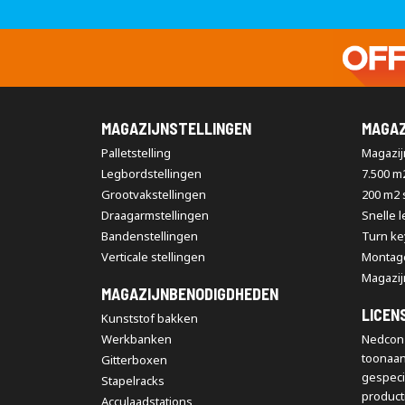
MAGAZIJNSTELLINGEN
MAGAZ
Palletstelling
Magazijn
Legbordstellingen
7.500 m
Grootvakstellingen
200 m2
Draagarmstellingen
Snelle 
Bandenstellingen
Turn ke
Verticale stellingen
Montag
Magazij
MAGAZIJNBENODIGDHEDEN
LICEN
Kunststof bakken
Werkbanken
Nedcon 
toonaa
Gitterboxen
gespeci
Stapelracks
producti
Acculaadstations