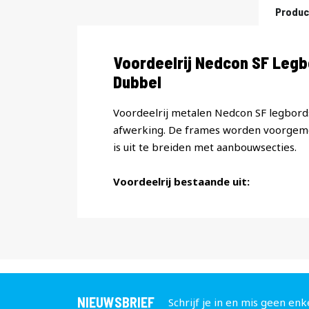
Produc
Productomschrijving
Voordeelrij Nedcon SF Leg
Dubbel
Voordeelrij metalen Nedcon SF legbords
afwerking. De frames worden voorgemon
is uit te breiden met aanbouwsecties.
Voordeelrij bestaande uit:
NIEUWSBRIEF
Schrijf je in en mis geen enk