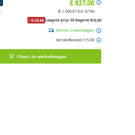
Speciale
827,00
prijs
1.000,67
Normale
Laagste prijs 30 dagen
870,00
-
43,00
prijs
1.052,70
Binnen 2 werkdagen
Verzendkosten 115.00
Plaats in winkelwagen