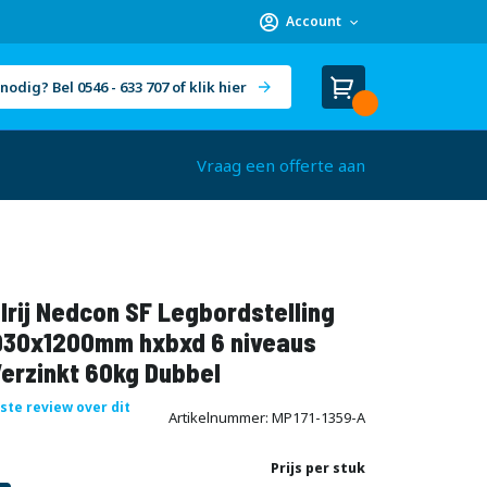
Account
nodig? Bel 0546 - 633 707 of klik hier
Winkelwagen
Cart
(
)
Vraag een offerte aan
rij Nedcon SF Legbordstelling
30x1200mm hxbxd 6 niveaus
erzinkt 60kg Dubbel
rste review over dit
Artikelnummer
MP171-1359-A
Prijs per stuk