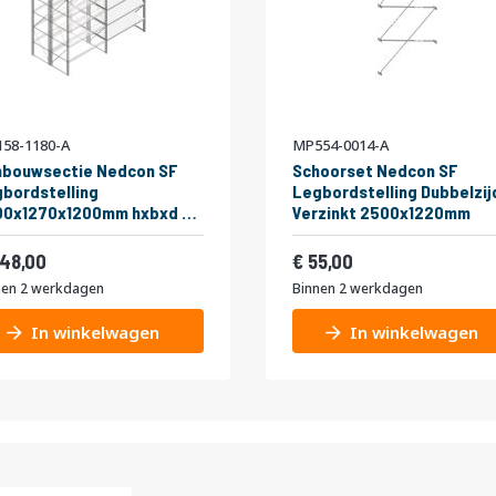
58-1180-A
MP554-0014-A
nbouwsectie Nedcon SF
Schoorset Nedcon SF
bordstelling
Legbordstelling Dubbelzij
00x1270x1200mm hxbxd 6
Verzinkt 2500x1220mm
eaus Metaal Verzinkt 60kg
af
Vanaf
bel
300,08
66,55
48,00
55,00
nen 2 werkdagen
Binnen 2 werkdagen
In winkelwagen
In winkelwagen