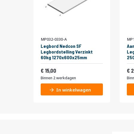
MP032-0330-A
MP1
Legbord Nedcon SF
Aa
Legbordstelling Verzinkt
Leg
60kg 1270x600x25mm
25
niv
Vanaf
Van
Dub
18,15
15,00
2
Binnen 2 werkdagen
Bin
In winkelwagen