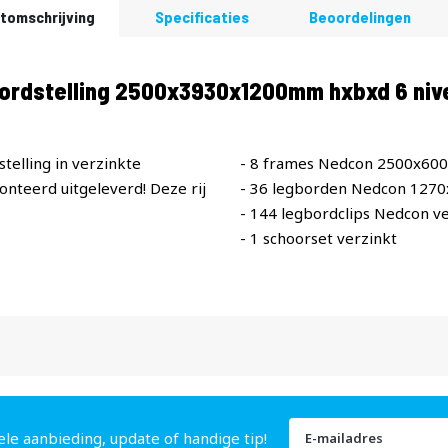
tomschrijving
Specificaties
Beoordelingen
bordstelling 2500x3930x1200mm hxbxd 6 niv
telling in verzinkte
- 8 frames Nedcon 2500x60
teerd uitgeleverd! Deze rij
- 36 legborden Nedcon 127
- 144 legbordclips Nedcon ve
- 1 schoorset verzinkt
Abonneer
ele aanbieding, update of handige tip!
u