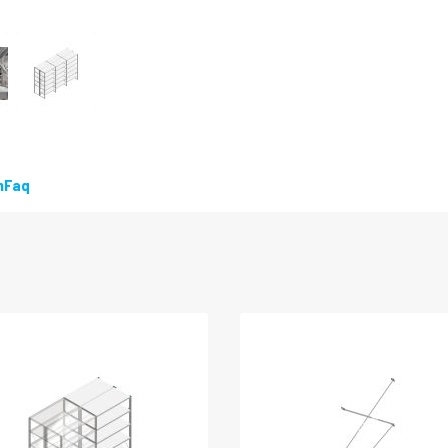
n
Faq