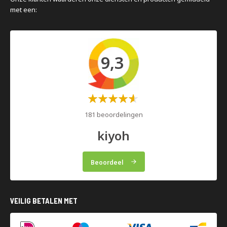
met een:
9,3
Waardering:
60%
181 beoordelingen
kiyoh
Beoordeel
VEILIG BETALEN MET