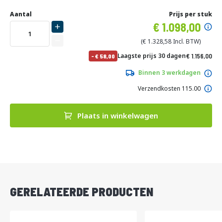
Ga
Uw
naar
DIRECT
Aantal
Prijs per stuk
aanpassing
het
Specia
1.098,00
LEVERBAAR
begin
prijs
van
1.328,58
de
No
Laagste prijs 30 dagen
1.156,00
-
58,00
afbeeldingen-
pri
1.398,76
gallerij
Binnen 3 werkdagen
Verzendkosten 115.00
Plaats in winkelwagen
DIRECT
LEVERBAAR
GERELATEERDE PRODUCTEN