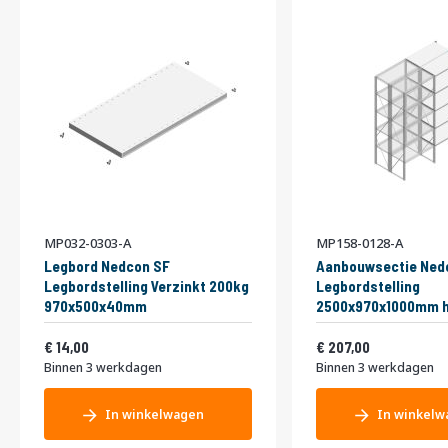
MP032-0303-A
MP158-0128-A
Legbord Nedcon SF
Aanbouwsectie Ned
Legbordstelling Verzinkt 200kg
Legbordstelling
970x500x40mm
2500x970x1000mm h
niveaus Metaal Verz
Vanaf
Vanaf
16,94
Dubbel
250,47
14,00
207,00
Binnen 3 werkdagen
Binnen 3 werkdagen
In winkelwagen
In winkelw