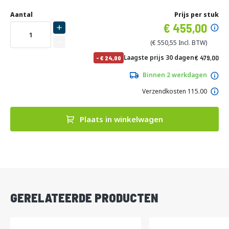
Ga
Uw
naar
DIRECT
Aantal
Prijs per stuk
aanpassing
het
Specia
455,00
LEVERBAAR
begin
prijs
van
550,55
de
No
Laagste prijs 30 dagen
479,00
-
24,00
afbeeldingen-
pri
579,59
gallerij
Binnen 2 werkdagen
Verzendkosten 115.00
Plaats in winkelwagen
DIRECT
LEVERBAAR
GERELATEERDE PRODUCTEN