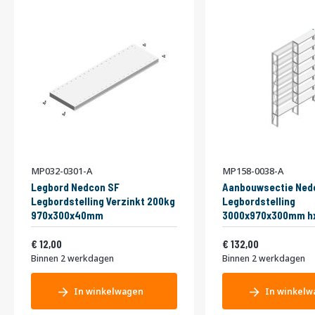
MP032-0301-A
MP158-0038-A
Legbord Nedcon SF
Aanbouwsectie Ned
Legbordstelling Verzinkt 200kg
Legbordstelling
970x300x40mm
3000x970x300mm hx
niveaus Metaal Verz
Vanaf
Vanaf
14,52
Enkel
159,72
12,00
132,00
Binnen 2 werkdagen
Binnen 2 werkdagen
In winkelwagen
In winkelw