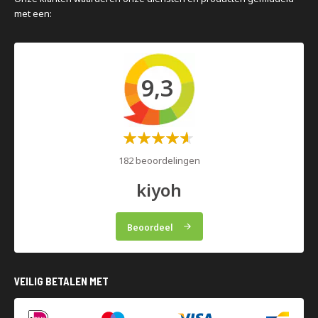
met een:
9,3
Waardering:
60%
182 beoordelingen
kiyoh
Beoordeel
VEILIG BETALEN MET