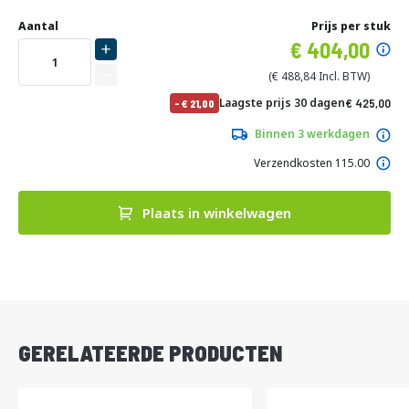
Ga
Uw
naar
DIRECT
Aantal
Prijs per stuk
aanpassing
het
Specia
404,00
LEVERBAAR
begin
prijs
van
488,84
de
No
Laagste prijs 30 dagen
425,00
-
21,00
afbeeldingen-
pri
514,25
gallerij
Binnen 3 werkdagen
Verzendkosten 115.00
Plaats in winkelwagen
DIRECT
LEVERBAAR
GERELATEERDE PRODUCTEN