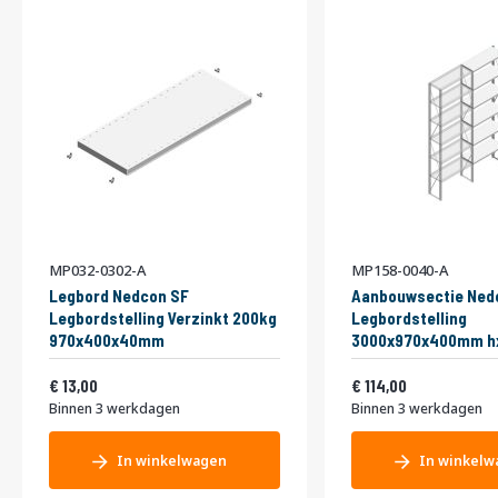
MP032-0302-A
MP158-0040-A
Legbord Nedcon SF
Aanbouwsectie Ned
Legbordstelling Verzinkt 200kg
Legbordstelling
970x400x40mm
3000x970x400mm h
niveaus Metaal Verz
Vanaf
Vanaf
15,73
Enkel
137,94
13,00
114,00
Binnen 3 werkdagen
Binnen 3 werkdagen
In winkelwagen
In winkelw