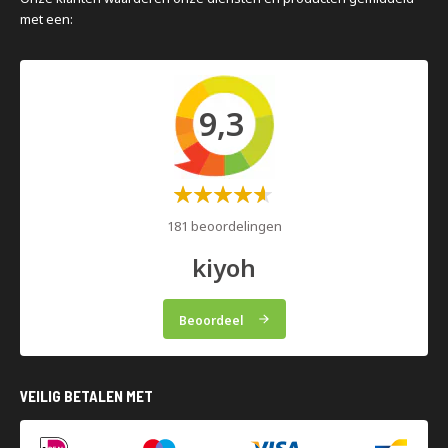
met een:
9,3
Waardering:
60%
181 beoordelingen
kiyoh
Beoordeel
VEILIG BETALEN MET