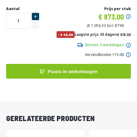
Ga
Uw
naar
DIRECT
Aantal
Prijs per stuk
aanpassing
het
Specia
873,00
LEVERBAAR
begin
prijs
van
1.056,33
de
No
Laagste prijs 30 dagen
919,00
-
46,00
afbeeldingen-
pri
1.111,99
gallerij
Binnen 3 werkdagen
Verzendkosten 115.00
Plaats in winkelwagen
DIRECT
LEVERBAAR
GERELATEERDE PRODUCTEN