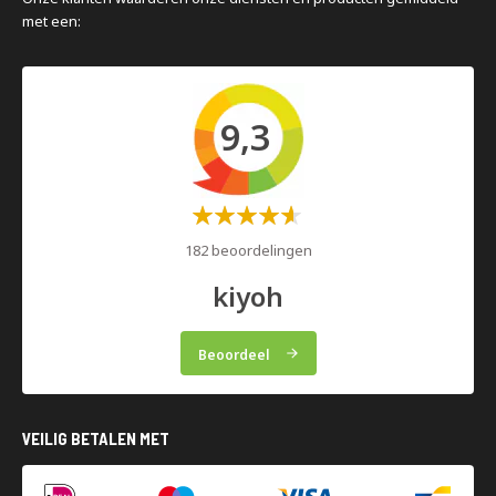
met een:
9,3
Waardering:
60%
182 beoordelingen
kiyoh
Beoordeel
VEILIG BETALEN MET