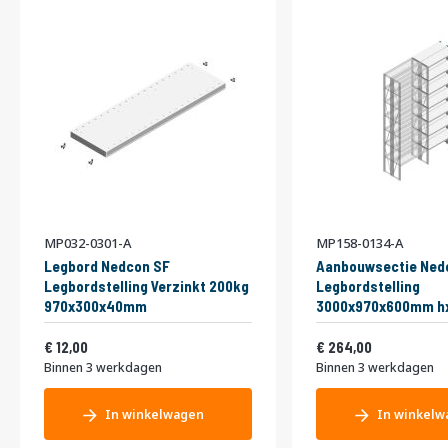
MP032-0301-A
MP158-0134-A
Legbord Nedcon SF
Aanbouwsectie Ned
Legbordstelling Verzinkt 200kg
Legbordstelling
970x300x40mm
3000x970x600mm hx
niveaus Metaal Verz
Vanaf
Vanaf
14,52
Dubbel
319,44
12,00
264,00
Binnen 3 werkdagen
Binnen 3 werkdagen
In winkelwagen
In winkelw