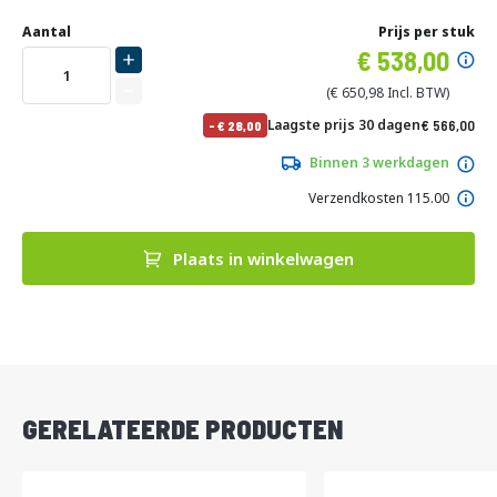
Ga
Uw
naar
DIRECT
Aantal
Prijs per stuk
aanpassing
het
Specia
538,00
LEVERBAAR
begin
prijs
van
650,98
de
No
Laagste prijs 30 dagen
566,00
-
28,00
afbeeldingen-
pri
684,86
gallerij
Binnen 3 werkdagen
Verzendkosten 115.00
Plaats in winkelwagen
DIRECT
LEVERBAAR
GERELATEERDE PRODUCTEN