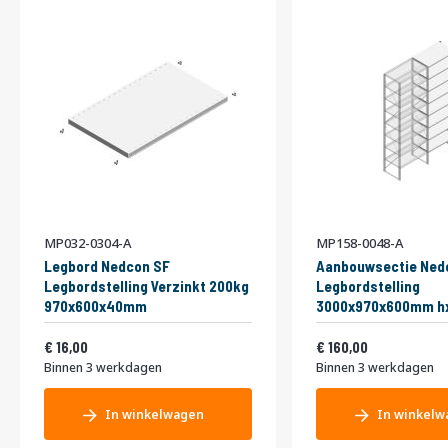
MP032-0304-A
MP158-0048-A
Legbord Nedcon SF
Aanbouwsectie Ned
Legbordstelling Verzinkt 200kg
Legbordstelling
970x600x40mm
3000x970x600mm hx
niveaus Metaal Verz
Vanaf
Vanaf
19,36
Enkel
193,60
16,00
160,00
Binnen 3 werkdagen
Binnen 3 werkdagen
In winkelwagen
In winkelw