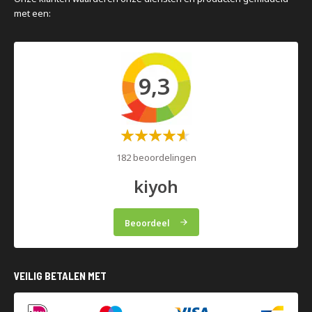
met een:
9,3
Waardering:
60%
182 beoordelingen
kiyoh
Beoordeel
VEILIG BETALEN MET