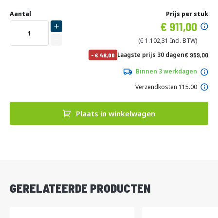
Ga
Uw
naar
DIRECT
Aantal
Prijs per stuk
aanpassing
het
Specia
911,00
LEVERBAAR
begin
prijs
van
1.102,31
de
No
Laagste prijs 30 dagen
959,00
-
48,00
afbeeldingen-
pri
1.160,39
gallerij
Binnen 3 werkdagen
Verzendkosten 115.00
Plaats in winkelwagen
DIRECT
LEVERBAAR
GERELATEERDE PRODUCTEN