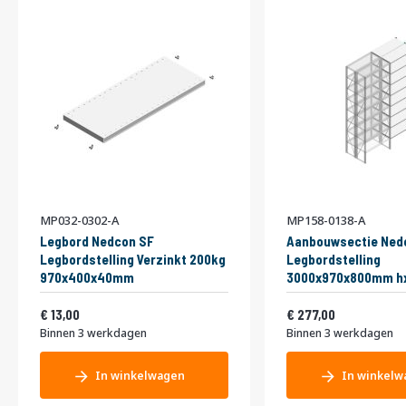
MP032-0302-A
MP158-0138-A
Legbord Nedcon SF
Aanbouwsectie Ned
Legbordstelling Verzinkt 200kg
Legbordstelling
970x400x40mm
3000x970x800mm hx
niveaus Metaal Verz
Vanaf
Vanaf
15,73
Dubbel
335,17
13,00
277,00
Binnen 3 werkdagen
Binnen 3 werkdagen
In winkelwagen
In winkelw