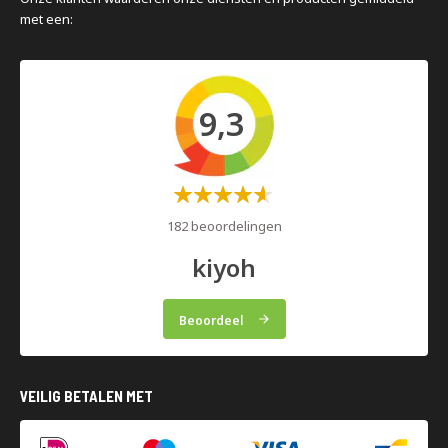
met een:
9,3
Waardering:
60%
182 beoordelingen
kiyoh
Beoordeel
VEILIG BETALEN MET