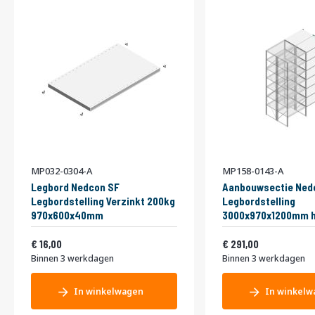
MP032-0304-A
MP158-0143-A
Legbord Nedcon SF
Aanbouwsectie Ned
Legbordstelling Verzinkt 200kg
Legbordstelling
970x600x40mm
3000x970x1200mm h
niveaus Metaal Verz
Vanaf
Vanaf
19,36
Dubbel
352,11
16,00
291,00
Binnen 3 werkdagen
Binnen 3 werkdagen
In winkelwagen
In winkelw