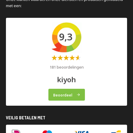
met een:
9,3
Waardering:
60%
181 beoordelingen
kiyoh
Beoordeel
VEILIG BETALEN MET