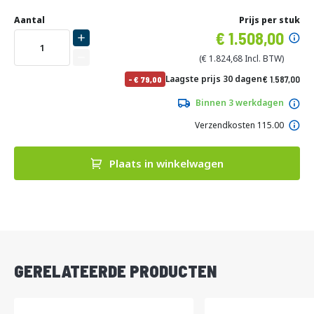
Ga
Uw
naar
DIRECT
Aantal
Prijs per stuk
aanpassing
het
Specia
1.508,00
LEVERBAAR
begin
prijs
van
1.824,68
de
No
Laagste prijs 30 dagen
1.587,00
-
79,00
afbeeldingen-
pri
1.920,27
gallerij
Binnen 3 werkdagen
Verzendkosten 115.00
Plaats in winkelwagen
DIRECT
LEVERBAAR
GERELATEERDE PRODUCTEN