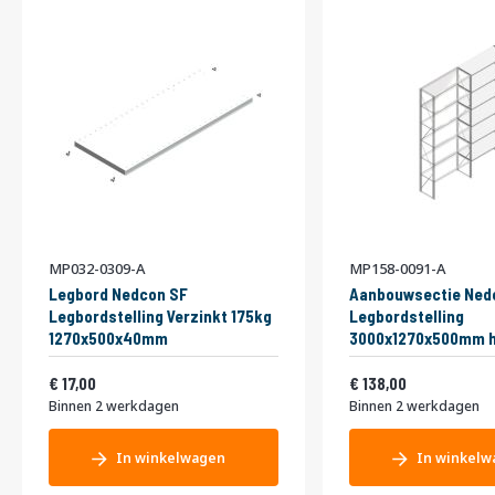
MP032-0309-A
MP158-0091-A
Legbord Nedcon SF
Aanbouwsectie Ned
Legbordstelling Verzinkt 175kg
Legbordstelling
1270x500x40mm
3000x1270x500mm h
niveaus Metaal Verz
Vanaf
Vanaf
20,57
Enkel
166,98
17,00
138,00
Binnen 2 werkdagen
Binnen 2 werkdagen
In winkelwagen
In winkelw