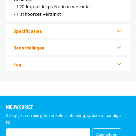
- 120 legbordclips Nedcon verzinkt
- 1 schoorset verzinkt
Specificaties
Beoordelingen
Faq
NIEUWSBRIEF
Schrijf je in en mis geen enkele aanbieding, update of handige
tip!
Abonneer
Aanmelden