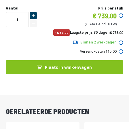
Ga
Uw
naar
DIRECT
Aantal
Prijs per stuk
aanpassing
het
Specia
739,00
LEVERBAAR
begin
prijs
van
894,19
de
No
Laagste prijs 30 dagen
778,00
-
39,00
afbeeldingen-
pri
941,38
gallerij
Binnen 2 werkdagen
Verzendkosten 115.00
Plaats in winkelwagen
DIRECT
LEVERBAAR
GERELATEERDE PRODUCTEN