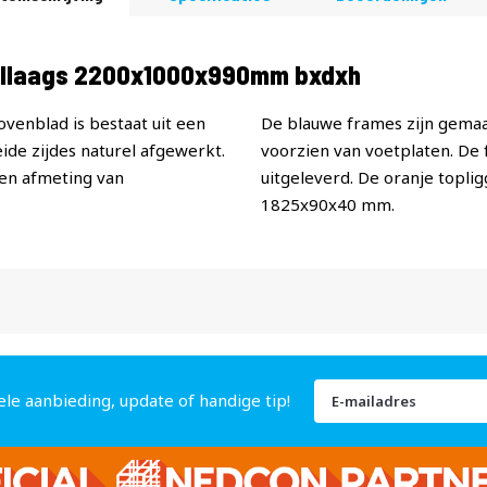
ellaags 2200x1000x990mm bxdxh
venblad is bestaat uit een
De blauwe frames zijn gemaak
ide zijdes naturel afgewerkt.
voorzien van voetplaten. D
een afmeting van
uitgeleverd. De oranje topl
1825x90x40 mm.
Abonneer
ele aanbieding, update of handige tip!
u
op
onze
nieuwsbrief