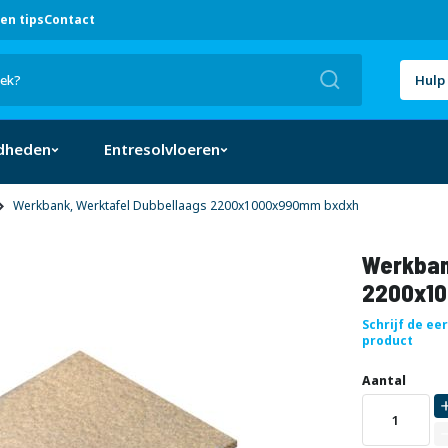
en tips
Contact
Zoek
Hulp 
dheden
Entresolvloeren
Werkbank, Werktafel Dubbellaags 2200x1000x990mm bxdxh
Werkban
2200x1
Schrijf de ee
product
Uw
DIRECT
Aantal
aanpassing
LEVERBAAR