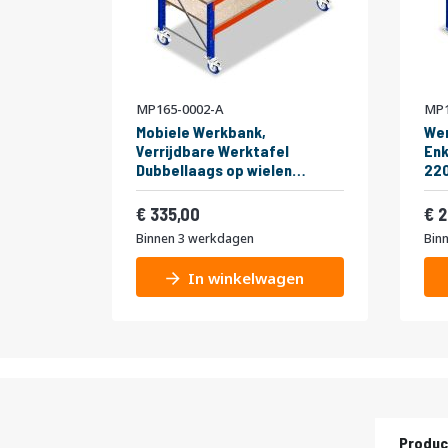
MP165-0002-A
MP1
Mobiele Werkbank,
Wer
Verrijdbare Werktafel
Enk
Dubbellaags op wielen
22
2200x1000x990mm bxdxh
Vanaf
Van
405,35
335,00
2
Binnen 3 werkdagen
Bin
In winkelwagen
Produc