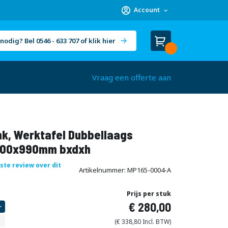
Account
nodig? Bel 0546 - 633 707 of klik hier
Winkelwagen
Cart
(
)
Vraag een offerte aan
k, Werktafel Dubbellaags
000x990mm bxdxh
rste review over dit
Artikelnummer
MP165-0004-A
Prijs per stuk
280,00
338,80