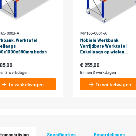
65-0003-A
MP165-0001-A
kbank, Werktafel
Mobiele Werkbank,
ellaags
Verrijdbare Werktafel
00x1000x990mm bxdxh
Enkellaags op wielen
2200x1000x990mm bxdxh
af
Vanaf
248,05
308,55
05,00
255,00
nen 3 werkdagen
Binnen 3 werkdagen
In winkelwagen
In winkelwagen
tomschrijving
Specificaties
Beoordelingen