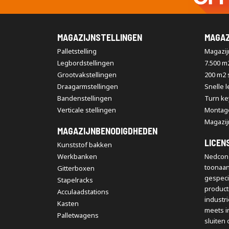
MAGAZIJNSTELLINGEN
MAGAZ
Palletstelling
Magazijn
Legbordstellingen
7.500 m
Grootvakstellingen
200 m2
Draagarmstellingen
Snelle 
Bandenstellingen
Turn ke
Verticale stellingen
Montag
Magazij
MAGAZIJNBENODIGDHEDEN
LICEN
Kunststof bakken
Werkbanken
Nedcon 
toonaa
Gitterboxen
gespeci
Stapelracks
producti
Acculaadstations
industr
Kasten
meets i
Palletwagens
sluiten 