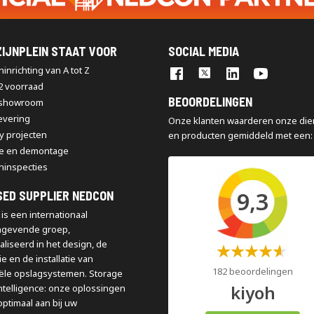
IJNPLEIN STAAT VOOR
SOCIAL MEDIA
inrichting van A tot Z
2 voorraad
BEOORDELINGEN
 showroom
levering
Onze klanten waarderen onze die
y projecten
en producten gemiddeld met een:
e en demontage
ninspecties
9,3
SED SUPPLIER NEDCON
is een internationaal
ngevende groep,
aliseerd in het design, de
Waardering:
e en de installatie van
60%
182 beoordelingen
iële opslagsystemen. Storage
kiyoh
ntelligence: onze oplossingen
optimaal aan bij uw