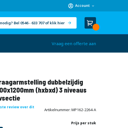
Account
nodig? Bel 0546 - 633 707 of klik hier
Winkelwagen
Cart
(
)
Vraag een offerte aan
aagarmstelling dubbelzijdig
00x1200mm (hxbxd) 3 niveaus
sectie
rste review over dit
Artikelnummer
MP162-2264-A
Prijs per stuk