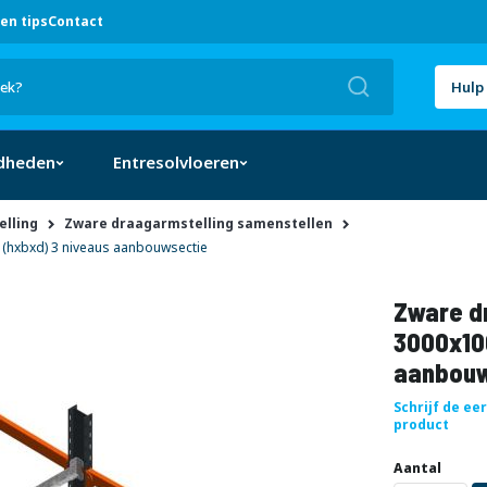
en tips
Contact
Zoek
Hulp 
dheden
Entresolvloeren
lling
Zware draagarmstelling samenstellen
(hxbxd) 3 niveaus aanbouwsectie
Zware dr
3000x10
aanbouw
Schrijf de ee
product
Aantal