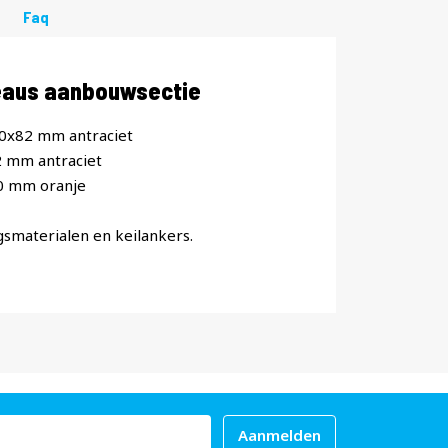
Faq
veaus aanbouwsectie
60x82 mm antraciet
2 mm antraciet
0 mm oranje
gsmaterialen en keilankers.
Aanmelden