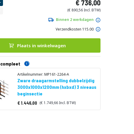
736,00
890,56
Binnen 2 werkdagen
Verzendkosten 115.00
Plaats in winkelwagen
 compleet
Artikelnummer: MP161-2264-A
Zware draagarmstelling dubbelzijdig
3000x1000x1200mm (hxbxd) 3 niveaus
beginsectie
1.446,00
1.749,66