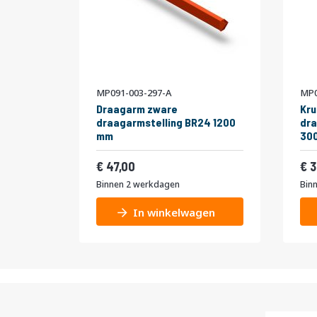
MP091-003-297-A
MP0
Draagarm zware
Kru
draagarmstelling BR24 1200
dra
mm
300
56,87
47,00
3
Binnen 2 werkdagen
Bin
In winkelwagen