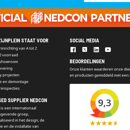
op
onze
nieuwsbrief
IJNPLEIN STAAT VOOR
SOCIAL MEDIA
inrichting van A tot Z
2 voorraad
BEOORDELINGEN
 showroom
levering
Onze klanten waarderen onze die
y projecten
en producten gemiddeld met een:
e en demontage
ninspecties
9,3
SED SUPPLIER NEDCON
is een internationaal
ngevende groep,
aliseerd in het design, de
Waardering:
e en de installatie van
60%