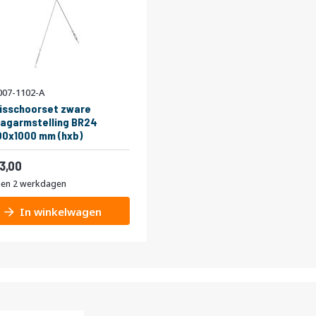
07-1102-A
isschoorset zware
agarmstelling BR24
0x1000 mm (hxb)
39,93
3,00
nen 2 werkdagen
In winkelwagen