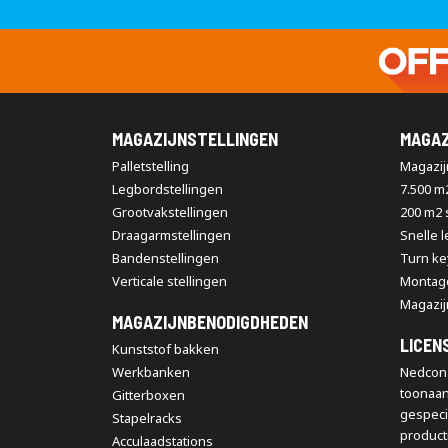
MAGAZIJNSTELLINGEN
MAGAZ
Palletstelling
Magazijn
Legbordstellingen
7.500 m
Grootvakstellingen
200 m2
Draagarmstellingen
Snelle 
Bandenstellingen
Turn ke
Verticale stellingen
Montag
Magazij
MAGAZIJNBENODIGDHEDEN
LICEN
Kunststof bakken
Werkbanken
Nedcon 
toonaa
Gitterboxen
gespeci
Stapelracks
producti
Acculaadstations