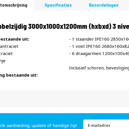
tomschrijving
Specificaties
Beoordelingen
bbelzijdig 3000x1000x1200mm (hxbxd) 3 ni
estaande uit:
- 1 staander IPE160 2850x1
antraciet
- 1 voet IPE160 2680x160x8
raciet
- 6 draagarmen 1200x100x4
nje
Inclusief schoren, bevestigin
ng bestaande uit:
Abonneer
ele aanbieding, update of handige tip!
u