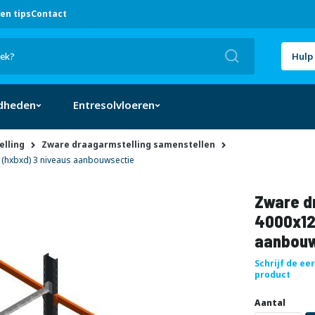
en tips
Contact
Zoek
Hulp 
dheden
Entresolvloeren
lling
Zware draagarmstelling samenstellen
(hxbxd) 3 niveaus aanbouwsectie
Zware dr
4000x12
aanbouw
Schrijf de ee
product
Aantal