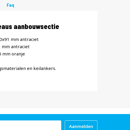
Faq
veaus aanbouwsectie
80x91 mm antraciet
1 mm antraciet
0 mm oranje
gsmaterialen en keilankers.
Aanmelden