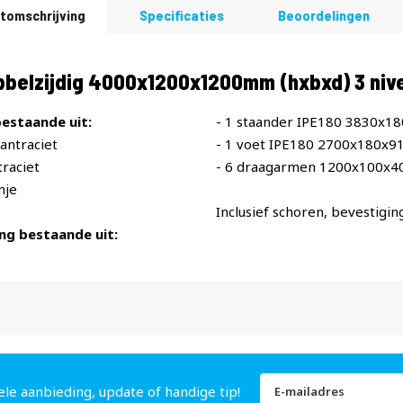
tomschrijving
Specificaties
Beoordelingen
bbelzijdig 4000x1200x1200mm (hxbxd) 3 ni
estaande uit:
- 1 staander IPE180 3830x1
antraciet
- 1 voet IPE180 2700x180x9
raciet
- 6 draagarmen 1200x100x4
nje
Inclusief schoren, bevestigin
ng bestaande uit:
Abonneer
ele aanbieding, update of handige tip!
u