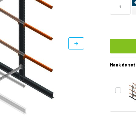
Maak de set
DIRECT
LEVERBAAR