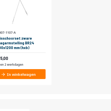
07-1107-A
isschoorset zware
agarmstelling BR24
0x1200 mm (hxb)
54,45
5,00
nen 2 werkdagen
In winkelwagen