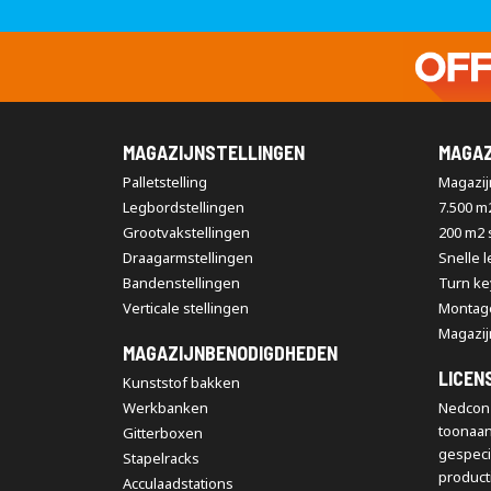
MAGAZIJNSTELLINGEN
MAGAZ
Palletstelling
Magazijn
Legbordstellingen
7.500 m
Grootvakstellingen
200 m2
Draagarmstellingen
Snelle 
Bandenstellingen
Turn ke
Verticale stellingen
Montag
Magazij
MAGAZIJNBENODIGDHEDEN
LICEN
Kunststof bakken
Werkbanken
Nedcon 
toonaa
Gitterboxen
gespeci
Stapelracks
producti
Acculaadstations