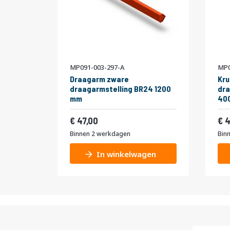
MP091-003-297-A
MP0
Draagarm zware
Kru
draagarmstelling BR24 1200
dra
mm
400
56,87
47,00
4
Binnen 2 werkdagen
Bin
In winkelwagen