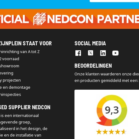
op
onze
nieuwsbrief
IJNPLEIN STAAT VOOR
SOCIAL MEDIA
inrichting van A tot Z
2 voorraad
BEOORDELINGEN
 showroom
levering
Onze klanten waarderen onze die
y projecten
en producten gemiddeld met een:
e en demontage
ninspecties
9,3
SED SUPPLIER NEDCON
is een internationaal
ngevende groep,
aliseerd in het design, de
Waardering:
e en de installatie van
60%