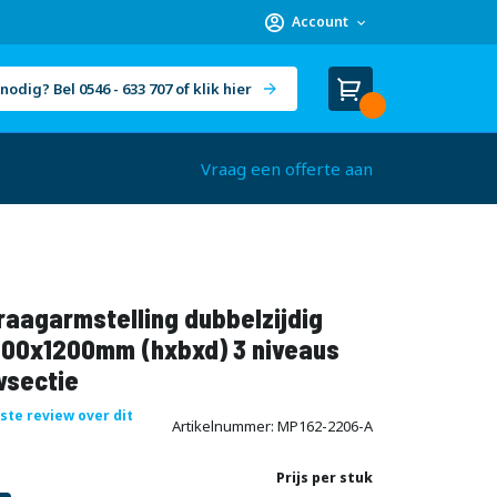
Account
nodig? Bel 0546 - 633 707 of klik hier
Winkelwagen
Cart
(
)
Vraag een offerte aan
aagarmstelling dubbelzijdig
00x1200mm (hxbxd) 3 niveaus
sectie
rste review over dit
Artikelnummer
MP162-2206-A
Prijs per stuk