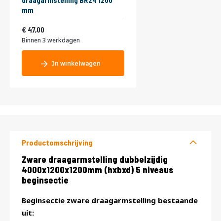
draagarmstelling BR24 1200
mm
56,87
47,00
Binnen 3 werkdagen
In winkelwagen
Productomschrijving
Productomschrijving
Zware draagarmstelling dubbelzijdig
4000x1200x1200mm (hxbxd) 5 niveaus
beginsectie
Beginsectie zware draagarmstelling bestaande
uit: