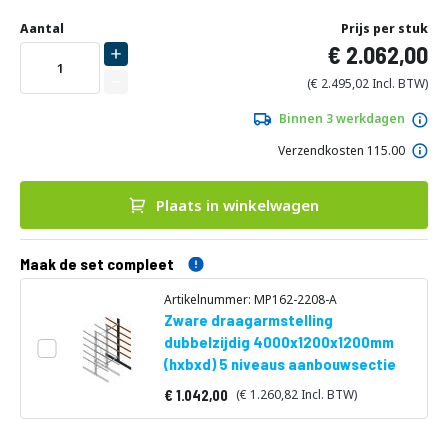
Ga
naar
Aantal
Prijs per stuk
het
2.062,00
begin
van
2.495,02
de
afbeeldingen-
Binnen 3 werkdagen
gallerij
Verzendkosten 115.00
Plaats in winkelwagen
Maak de set compleet
Artikelnummer: MP162-2208-A
Zware draagarmstelling
dubbelzijdig 4000x1200x1200mm
(hxbxd) 5 niveaus aanbouwsectie
1.042,00
1.260,82