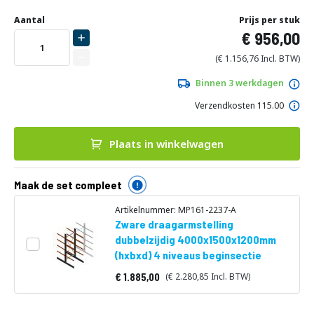
Ga
naar
Aantal
Prijs per stuk
het
956,00
begin
van
1.156,76
de
afbeeldingen-
Binnen 3 werkdagen
gallerij
Verzendkosten 115.00
Plaats in winkelwagen
Maak de set compleet
Artikelnummer: MP161-2237-A
Zware draagarmstelling
dubbelzijdig 4000x1500x1200mm
(hxbxd) 4 niveaus beginsectie
1.885,00
2.280,85