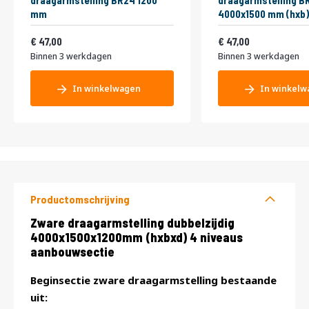
draagarmstelling BR24 1200
draagarmstelling B
mm
4000x1500 mm (hxb)
56,87
56,87
47,00
47,00
Binnen 3 werkdagen
Binnen 3 werkdagen
In winkelwagen
In winkelw
Productomschrijving
Productomschrijving
Zware draagarmstelling dubbelzijdig
4000x1500x1200mm (hxbxd) 4 niveaus
aanbouwsectie
Beginsectie zware draagarmstelling bestaande
uit: