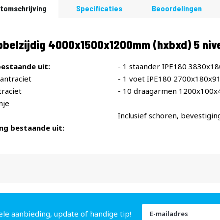
tomschrijving
Specificaties
Beoordelingen
bbelzijdig 4000x1500x1200mm (hxbxd) 5 ni
estaande uit:
- 1 staander IPE180 3830x1
antraciet
- 1 voet IPE180 2700x180x9
raciet
- 10 draagarmen 1200x100x
nje
Inclusief schoren, bevestigin
ng bestaande uit:
Abonneer
ele aanbieding, update of handige tip!
u