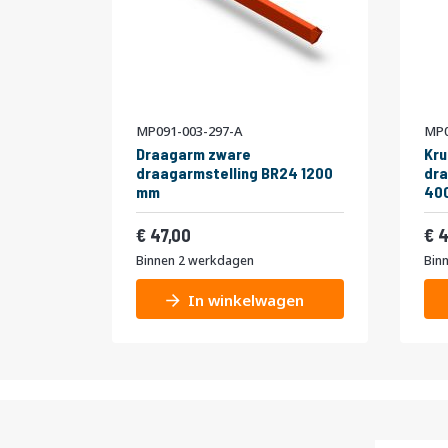
MP091-003-297-A
MP0
Draagarm zware
Kru
draagarmstelling BR24 1200
dra
mm
400
56,87
47,00
4
Binnen 2 werkdagen
Bin
In winkelwagen