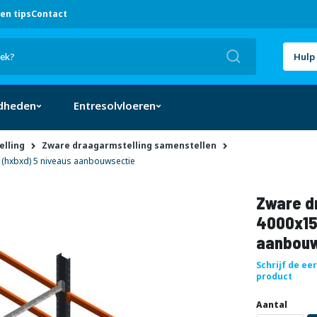
en tips
Contact
Zoek
Hulp 
dheden
Entresolvloeren
lling
Zware draagarmstelling samenstellen
(hxbxd) 5 niveaus aanbouwsectie
Zware dr
4000x15
aanbouw
Schrijf de ee
product
Aantal