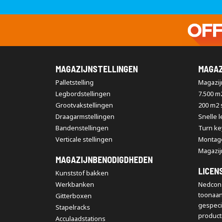
MAGAZIJNSTELLINGEN
MAGAZ
Palletstelling
Magazijn
Legbordstellingen
7.500 m
Grootvakstellingen
200 m2
Draagarmstellingen
Snelle 
Bandenstellingen
Turn ke
Verticale stellingen
Montag
Magazij
MAGAZIJNBENODIGDHEDEN
LICEN
Kunststof bakken
Werkbanken
Nedcon 
toonaa
Gitterboxen
gespeci
Stapelracks
producti
Acculaadstations