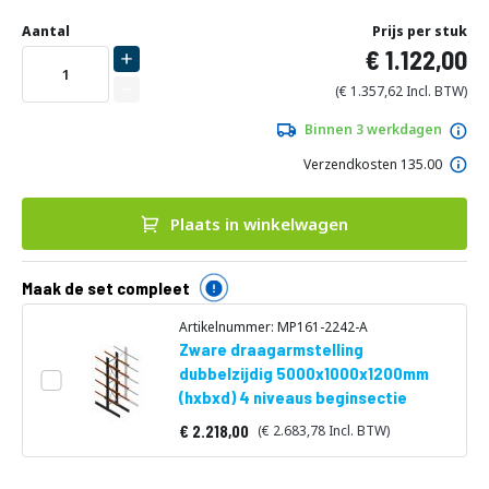
Ga
naar
Aantal
Prijs per stuk
het
1.122,00
begin
van
1.357,62
de
afbeeldingen-
Binnen 3 werkdagen
gallerij
Verzendkosten 135.00
Plaats in winkelwagen
Maak de set compleet
Artikelnummer: MP161-2242-A
Zware draagarmstelling
dubbelzijdig 5000x1000x1200mm
(hxbxd) 4 niveaus beginsectie
2.218,00
2.683,78