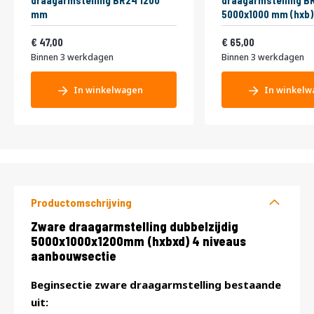
draagarmstelling BR24 1200
draagarmstelling B
mm
5000x1000 mm (hxb)
56,87
78,65
47,00
65,00
Binnen 3 werkdagen
Binnen 3 werkdagen
In winkelwagen
In winkelw
Productomschrijving
Productomschrijving
Zware draagarmstelling dubbelzijdig
5000x1000x1200mm (hxbxd) 4 niveaus
aanbouwsectie
Beginsectie zware draagarmstelling bestaande
uit: