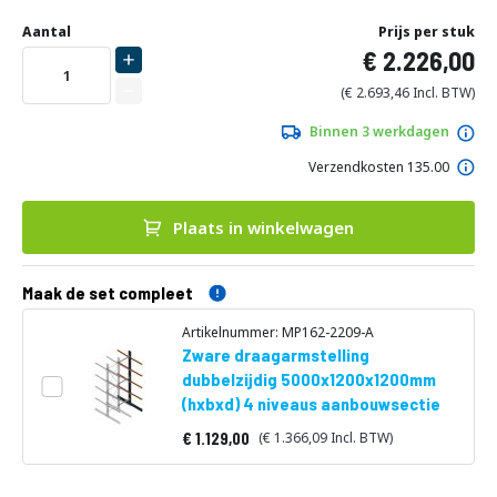
Ga
naar
Aantal
Prijs per stuk
het
2.226,00
begin
van
2.693,46
de
afbeeldingen-
Binnen 3 werkdagen
gallerij
Verzendkosten 135.00
Plaats in winkelwagen
Maak de set compleet
Artikelnummer: MP162-2209-A
Zware draagarmstelling
dubbelzijdig 5000x1200x1200mm
(hxbxd) 4 niveaus aanbouwsectie
1.129,00
1.366,09