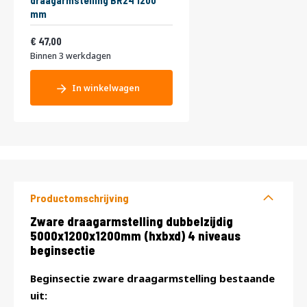
draagarmstelling BR24 1200
mm
56,87
47,00
Binnen 3 werkdagen
In winkelwagen
Productomschrijving
Productomschrijving
Zware draagarmstelling dubbelzijdig
5000x1200x1200mm (hxbxd) 4 niveaus
beginsectie
Beginsectie zware draagarmstelling bestaande
uit: