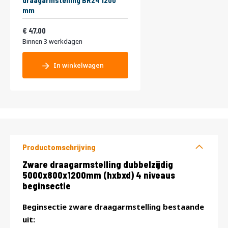
draagarmstelling BR24 1200
mm
56,87
47,00
Binnen 3 werkdagen
In winkelwagen
Productomschrijving
Productomschrijving
Zware draagarmstelling dubbelzijdig
5000x800x1200mm (hxbxd) 4 niveaus
beginsectie
Beginsectie zware draagarmstelling bestaande
uit: