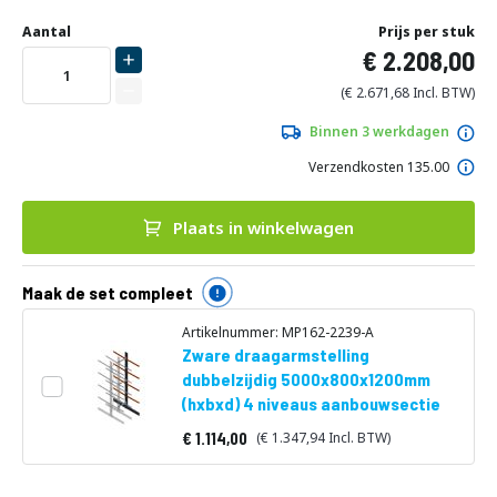
Ga
naar
Aantal
Prijs per stuk
het
2.208,00
begin
van
2.671,68
de
afbeeldingen-
Binnen 3 werkdagen
gallerij
Verzendkosten 135.00
Plaats in winkelwagen
Maak de set compleet
Artikelnummer: MP162-2239-A
Zware draagarmstelling
dubbelzijdig 5000x800x1200mm
(hxbxd) 4 niveaus aanbouwsectie
1.114,00
1.347,94