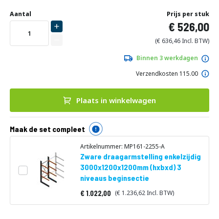
Ga
naar
Aantal
Prijs per stuk
het
526,00
begin
van
636,46
de
afbeeldingen-
Binnen 3 werkdagen
gallerij
Verzendkosten 115.00
Plaats in winkelwagen
Maak de set compleet
Artikelnummer: MP161-2255-A
Zware draagarmstelling enkelzijdig
3000x1200x1200mm (hxbxd) 3
niveaus beginsectie
1.022,00
1.236,62