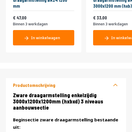
draagarmstelling BR24 1200
draagarmstelling B
mm
3000x1200 mm (hxb)
56,87
39,93
47,00
33,00
Binnen 3 werkdagen
Binnen 3 werkdagen
In winkelwagen
In winkelw
Productomschrijving
Productomschrijving
Zware draagarmstelling enkelzijdig
3000x1200x1200mm (hxbxd) 3 niveaus
aanbouwsectie
Beginsectie zware draagarmstelling bestaande
uit: