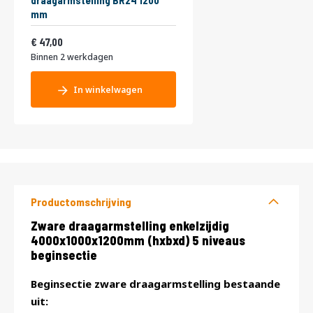
draagarmstelling BR24 1200
mm
56,87
47,00
Binnen 2 werkdagen
In winkelwagen
Productomschrijving
Productomschrijving
Zware draagarmstelling enkelzijdig
4000x1000x1200mm (hxbxd) 5 niveaus
beginsectie
Beginsectie zware draagarmstelling bestaande
uit: