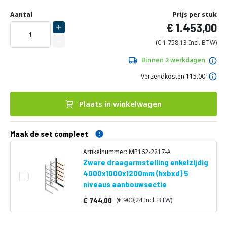
Ga
naar
Aantal
Prijs per stuk
het
1.453,00
begin
van
1.758,13
de
afbeeldingen-
Binnen 2 werkdagen
gallerij
Verzendkosten 115.00
Plaats in winkelwagen
Maak de set compleet
Artikelnummer: MP162-2217-A
Zware draagarmstelling enkelzijdig
4000x1000x1200mm (hxbxd) 5
niveaus aanbouwsectie
744,00
900,24