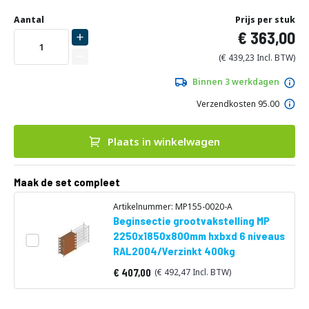
Ga
Uw
naar
DIRECT
Aantal
Prijs per stuk
aanpassing
het
363,00
LEVERBAAR
begin
van
439,23
de
afbeeldingen-
Binnen 3 werkdagen
gallerij
Verzendkosten 95.00
Plaats in winkelwagen
Maak de set compleet
Artikelnummer: MP155-0020-A
Beginsectie grootvakstelling MP
2250x1850x800mm hxbxd 6 niveaus
RAL2004/Verzinkt 400kg
407,00
492,47
Vanaf