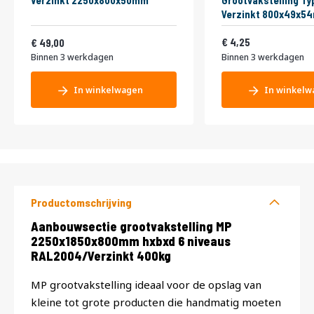
Verzinkt 2250x800x50mm
Grootvakstelling Ty
Verzinkt 800x49x5
Vanaf
5,14
59,29
4,25
49,00
Binnen 3 werkdagen
Binnen 3 werkdagen
In winkelwagen
In winkelw
Productomschrijving
Productomschrijving
Aanbouwsectie grootvakstelling MP
2250x1850x800mm hxbxd 6 niveaus
RAL2004/Verzinkt 400kg
MP grootvakstelling ideaal voor de opslag van
kleine tot grote producten die handmatig moeten