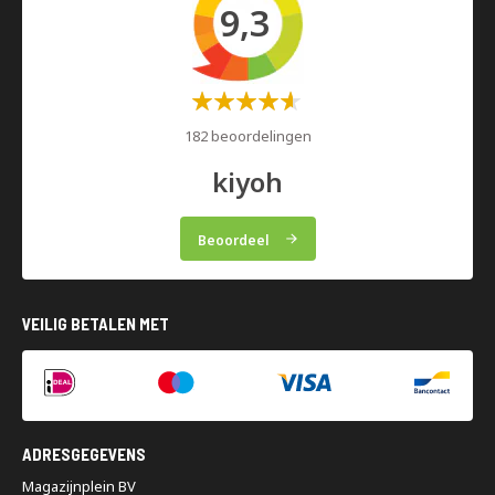
9,3
Waardering:
60%
182 beoordelingen
kiyoh
Beoordeel
VEILIG BETALEN MET
ADRESGEGEVENS
Magazijnplein BV