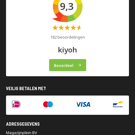
9,3
Waardering:
60%
182 beoordelingen
kiyoh
Beoordeel
VEILIG BETALEN MET
ADRESGEGEVENS
Magazijnplein BV