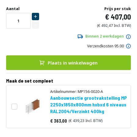
Ga
Uw
naar
DIRECT
Aantal
Prijs per stuk
aanpassing
het
407,00
LEVERBAAR
begin
van
492,47
de
afbeeldingen-
Binnen 2 werkdagen
gallerij
Verzendkosten 95.00
Plaats in winkelwagen
Maak de set compleet
Artikelnummer: MP156-0020-A
Aanbouwsectie grootvakstelling MP
2250x1850x800mm hxbxd 6 niveaus
RAL2004/Verzinkt 400kg
363,00
439,23
Vanaf