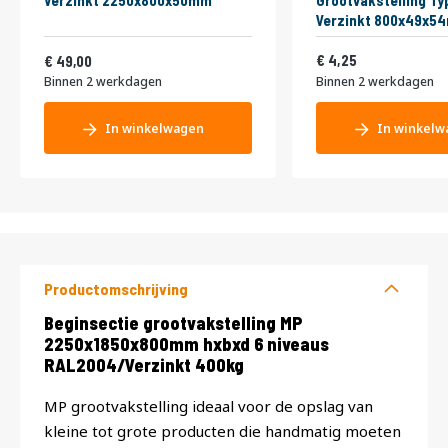
Verzinkt 2250x800x50mm
Grootvakstelling Ty
Verzinkt 800x49x5
Vanaf
5,14
59,29
4,25
49,00
Binnen 2 werkdagen
Binnen 2 werkdagen
In winkelwagen
In winkelw
Productomschrijving
Productomschrijving
Beginsectie grootvakstelling MP
2250x1850x800mm hxbxd 6 niveaus
RAL2004/Verzinkt 400kg
MP grootvakstelling ideaal voor de opslag van
kleine tot grote producten die handmatig moeten