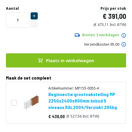
Ga
Uw
naar
DIRECT
Aantal
Prijs per stuk
aanpassing
het
391,00
LEVERBAAR
begin
van
473,11
de
afbeeldingen-
Binnen 3 werkdagen
gallerij
Verzendkosten 95.00
Plaats in winkelwagen
Maak de set compleet
Artikelnummer: MP155-0055-A
Beginsectie grootvakstelling MP
2250x2400x800mm hxbxd 5
niveaus RAL2004/Verzinkt 265kg
436,00
527,56
Vanaf