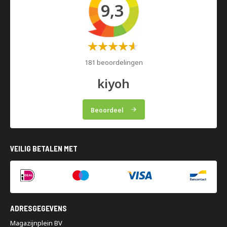
9,3
Waardering:
60%
181 beoordelingen
kiyoh
Beoordeel
VEILIG BETALEN MET
ADRESGEGEVENS
Magazijnplein BV