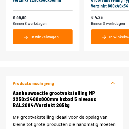
Verzinkt 2250x800x50mm
Grootvakstelling Ty
Verzinkt 800x49x5
Vanaf
5,14
59,29
4,25
49,00
Binnen 3 werkdagen
Binnen 3 werkdagen
In winkelwagen
In winkelw
Productomschrijving
Productomschrijving
Aanbouwsectie grootvakstelling MP
2250x2400x800mm hxbxd 5 niveaus
RAL2004/Verzinkt 265kg
MP grootvakstelling ideaal voor de opslag van
kleine tot grote producten die handmatig moeten