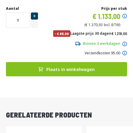
Ga
Uw
naar
DIRECT
Aantal
Prijs per stuk
aanpassing
het
Specia
1.133,00
LEVERBAAR
begin
prijs
van
1.370,93
de
No
Laagste prijs 30 dagen
1.218,00
-
85,00
afbeeldingen-
pri
1.473,78
gallerij
Binnen 3 werkdagen
Verzendkosten 95.00
Plaats in winkelwagen
DIRECT
LEVERBAAR
GERELATEERDE PRODUCTEN