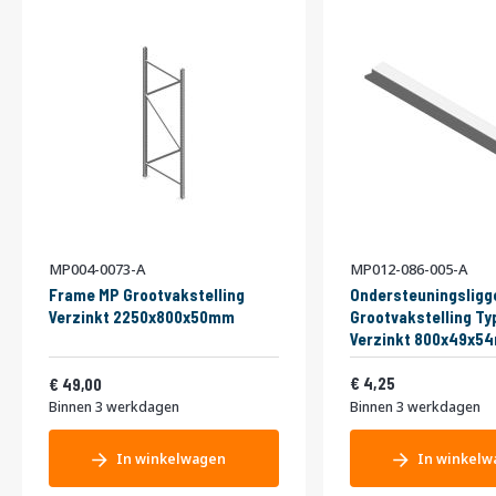
MP004-0073-A
MP012-086-005-A
Frame MP Grootvakstelling
Ondersteuningsligg
Verzinkt 2250x800x50mm
Grootvakstelling Ty
Verzinkt 800x49x5
Vanaf
5,14
59,29
4,25
49,00
Binnen 3 werkdagen
Binnen 3 werkdagen
In winkelwagen
In winkelw