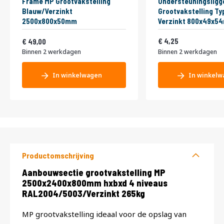
Frame MP Grootvakstelling
Ondersteuningsligg
Blauw/Verzinkt
Grootvakstelling Ty
2500x800x50mm
Verzinkt 800x49x5
Vanaf
5,14
59,29
4,25
49,00
Binnen 2 werkdagen
Binnen 2 werkdagen
In winkelwagen
In winkelw
Productomschrijving
Productomschrijving
Aanbouwsectie grootvakstelling MP
2500x2400x800mm hxbxd 4 niveaus
RAL2004/5003/Verzinkt 265kg
MP grootvakstelling ideaal voor de opslag van