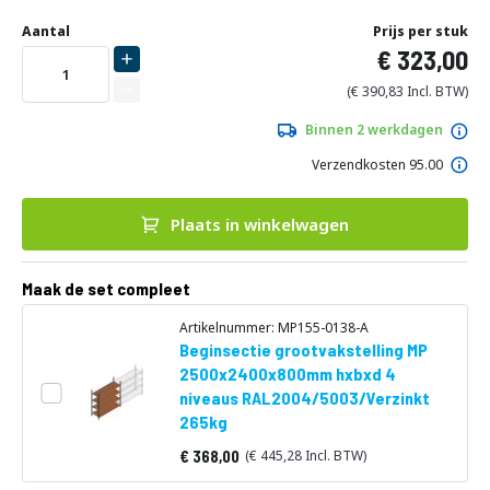
Ga
Uw
naar
DIRECT
Aantal
Prijs per stuk
aanpassing
het
323,00
LEVERBAAR
begin
van
390,83
de
afbeeldingen-
Binnen 2 werkdagen
gallerij
Verzendkosten 95.00
Plaats in winkelwagen
Maak de set compleet
Artikelnummer: MP155-0138-A
Beginsectie grootvakstelling MP
2500x2400x800mm hxbxd 4
niveaus RAL2004/5003/Verzinkt
265kg
368,00
445,28
Vanaf