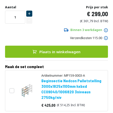
Ga
Uw
naar
DIRECT
Aantal
Prijs per stuk
aanpassing
het
299,00
LEVERBAAR
begin
van
361,79
de
afbeeldingen-
Binnen 3 werkdagen
gallerij
Verzendkosten 115.00
Plaats in winkelwagen
Maak de set compleet
Artikelnummer: MP159-0003-A
Beginsectie Nedcon Palletstelling
3000x1825x1100mm hxbxd
CC09040/1006820 3niveaus
2750kg/niv
425,00
514,25
Vanaf