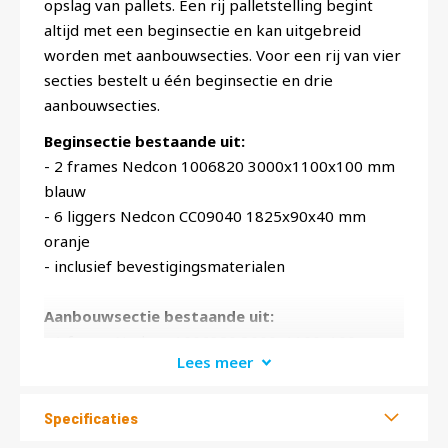
opslag van pallets. Een rij palletstelling begint
altijd met een beginsectie en kan uitgebreid
worden met aanbouwsecties. Voor een rij van vier
secties bestelt u één beginsectie en drie
aanbouwsecties.
Beginsectie bestaande uit:
- 2 frames Nedcon 1006820 3000x1100x100 mm
blauw
- 6 liggers Nedcon CC09040 1825x90x40 mm
oranje
- inclusief bevestigingsmaterialen
Aanbouwsectie bestaande uit:
- 1 frame Nedcon 1006820 3000x1100x100 mm
Lees meer
blauw
- 6 liggers Nedcon CC09040 1825x90x40 mm
oranje
Specificaties
- inclusief bevestigingsmaterialen