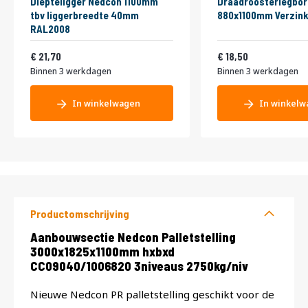
Diepteligger Nedcon 1100mm
Draadroosterlegbor
tbv liggerbreedte 40mm
880x1100mm Verzink
RAL2008
26,26
22,39
21,70
18,50
Binnen 3 werkdagen
Binnen 3 werkdagen
In winkelwagen
In winkelw
Productomschrijving
Productomschrijving
Aanbouwsectie Nedcon Palletstelling
3000x1825x1100mm hxbxd
CC09040/1006820 3niveaus 2750kg/niv
Nieuwe Nedcon PR palletstelling geschikt voor de