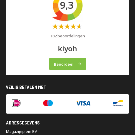
9,3
Waardering:
60%
182 beoordelingen
kiyoh
Beoordeel
VEILIG BETALEN MET
ADRESGEGEVENS
Magazijnplein BV