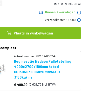
410,19
Binnen 2 werkdagen
Verzendkosten 115.00
Plaats in winkelwagen
 compleet
Artikelnummer: MP159-0007-A
Beginsectie Nedcon Palletstelling
4000x2700x1100mm hxbxd
CC13040/1006820 2niveaus
3150kg/niv
499,00
603,79
Vanaf