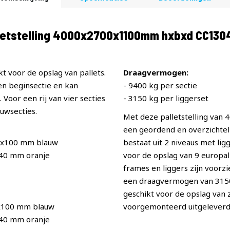
letstelling 4000x2700x1100mm hxbxd CC130
t voor de opslag van pallets.
Draagvermogen:
een beginsectie en kan
- 9400 kg per sectie
Voor een rij van vier secties
- 3150 kg per liggerset
uwsecties.
Met deze palletstelling van
een geordend en overzichteli
0x100 mm blauw
bestaat uit 2 niveaus met li
x40 mm oranje
voor de opslag van 9 europall
frames en liggers zijn voorz
een draagvermogen van 3150 p
geschikt voor de opslag van
x100 mm blauw
voorgemonteerd uitgeleverd
x40 mm oranje