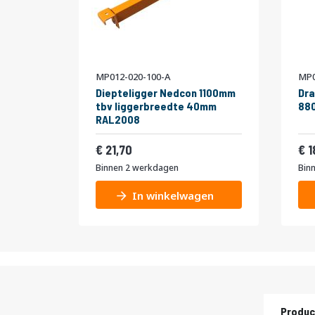
MP012-020-100-A
MP0
Diepteligger Nedcon 1100mm
Dra
tbv liggerbreedte 40mm
880
RAL2008
26,26
21,70
1
Binnen 2 werkdagen
Bin
In winkelwagen
Produc