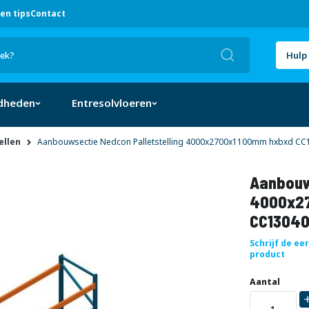
en tips
Contact
Zoek
Hulp 
dheden
Entresolvloeren
ellen
Aanbouwsectie Nedcon Palletstelling 4000x2700x1100mm hxbxd CC1
Aanbouw
4000x2
CC13040
Schrijf de ee
product
Uw
DIRECT
Aantal
aanpassing
LEVERBAAR