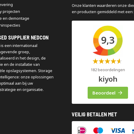
levering
Onze klanten waarderen onze die
y projecten
en producten gemiddeld met een:
e en demontage
ninspecties
9,3
SED SUPPLIER NEDCON
is een internationaal
ngevende groep,
aliseerd in het design, de
Waardering:
e en de installatie van
60%
182 beoordelingen
iële opslagsystemen. Storage
kiyoh
ntelligence: onze oplossingen
optimaal aan bij uw
strategie en organisatie.
Beoordeel
VEILIG BETALEN MET