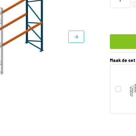
Maak de set
DIRECT