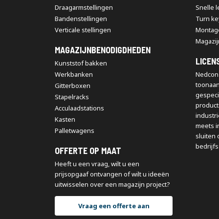
Draagarmstellingen
Snelle 
Bandenstellingen
Turn ke
Verticale stellingen
Montag
Magazij
MAGAZIJNBENODIGDHEDEN
LICEN
Kunststof bakken
Werkbanken
Nedcon 
toonaa
Gitterboxen
gespeci
Stapelracks
producti
Acculaadstations
industr
Kasten
meets i
Palletwagens
sluiten 
bedrijfs
OFFERTE OP MAAT
Heeft u een vraag, wilt u een
prijsopgaaf ontvangen of wilt u ideeën
uitwisselen over een magazijn project?
Vraag een offerte aan