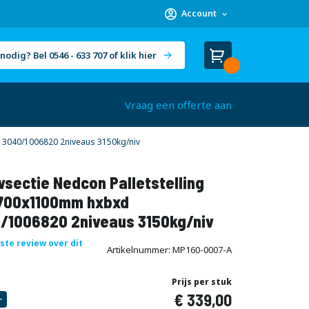
Account
nodig? Bel 0546 - 633 707 of klik hier
Winkelwagen
Cart
(
)
Vraag een offerte aan
3040/1006820 2niveaus 3150kg/niv
sectie Nedcon Palletstelling
700x1100mm hxbxd
/1006820 2niveaus 3150kg/niv
rste review over dit
Artikelnummer
MP160-0007-A
Prijs per stuk
339,00