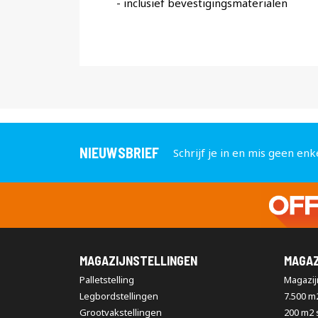
- inclusief bevestigingsmaterialen
NIEUWSBRIEF
Schrijf je in en mis geen enk
MAGAZIJNSTELLINGEN
MAGAZ
Palletstelling
Magazijn
Legbordstellingen
7.500 m
Grootvakstellingen
200 m2