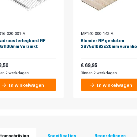
16-020-001-A
MP140-000-142-A
adroosterlegbord MP
Vlonder MP gesloten
x1100mm Verzinkt
2675x1092x20mm vurenho
22,39
84,64
8,50
69,95
nen 2 werkdagen
Binnen 2 werkdagen
In winkelwagen
In winkelwagen
tomschrijving
Specificaties
Beoordelingen