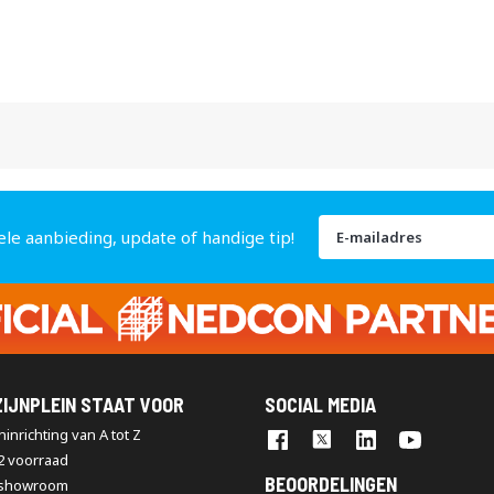
Abonneer
ele aanbieding, update of handige tip!
u
op
onze
nieuwsbrief
IJNPLEIN STAAT VOOR
SOCIAL MEDIA
inrichting van A tot Z
2 voorraad
BEOORDELINGEN
 showroom