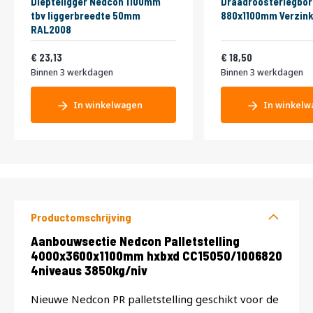
Diepteligger Nedcon 1100mm
Draadroosterlegbor
tbv liggerbreedte 50mm
880x1100mm Verzink
RAL2008
27,99
22,39
23,13
18,50
Binnen 3 werkdagen
Binnen 3 werkdagen
In winkelwagen
In winkelw
Productomschrijving
Productomschrijving
Aanbouwsectie Nedcon Palletstelling
4000x3600x1100mm hxbxd CC15050/1006820
4niveaus 3850kg/niv
Nieuwe Nedcon PR palletstelling geschikt voor de