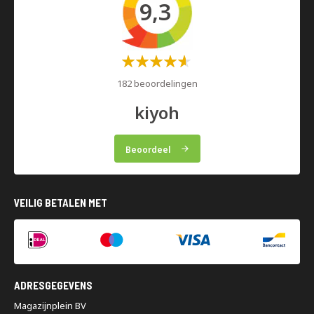
9,3
Waardering:
60%
182 beoordelingen
kiyoh
Beoordeel
VEILIG BETALEN MET
ADRESGEGEVENS
Magazijnplein BV