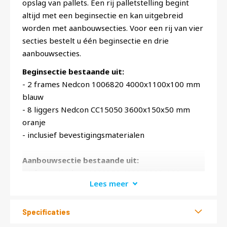
opslag van pallets. Een rij palletstelling begint
altijd met een beginsectie en kan uitgebreid
worden met aanbouwsecties. Voor een rij van vier
secties bestelt u één beginsectie en drie
aanbouwsecties.
Beginsectie bestaande uit:
- 2 frames Nedcon 1006820 4000x1100x100 mm
blauw
- 8 liggers Nedcon CC15050 3600x150x50 mm
oranje
- inclusief bevestigingsmaterialen
Aanbouwsectie bestaande uit:
- 1 frame Nedcon 1006820 4000x1100x100 mm
Lees meer
blauw
- 8 liggers Nedcon CC15050 3600x150x50 mm
oranje
Specificaties
- inclusief bevestigingsmaterialen