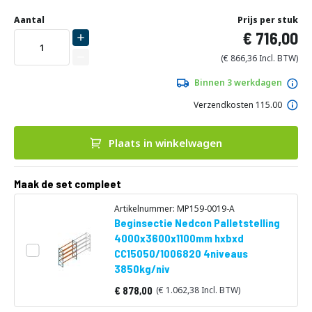
Ga
Uw
naar
DIRECT
Aantal
Prijs per stuk
aanpassing
het
716,00
LEVERBAAR
begin
van
866,36
de
afbeeldingen-
Binnen 3 werkdagen
gallerij
Verzendkosten 115.00
Plaats in winkelwagen
Maak de set compleet
Artikelnummer: MP159-0019-A
Beginsectie Nedcon Palletstelling
4000x3600x1100mm hxbxd
CC15050/1006820 4niveaus
3850kg/niv
878,00
1.062,38
Vanaf