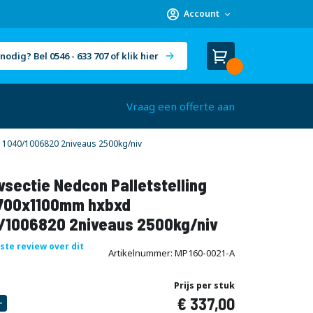
Account
nodig? Bel 0546 - 633 707 of klik hier
Winkelwagen
Cart
(
)
Vraag een offerte aan
1040/1006820 2niveaus 2500kg/niv
sectie Nedcon Palletstelling
700x1100mm hxbxd
/1006820 2niveaus 2500kg/niv
rste review over dit
Artikelnummer
MP160-0021-A
Prijs per stuk
337,00