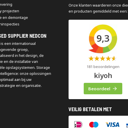
levering
Onze klanten waarderen onze die
y projecten
en producten gemiddeld met een:
e en demontage
ninspecties
9,3
SED SUPPLIER NEDCON
is een internationaal
ngevende groep,
aliseerd in het design, de
Waardering:
e en de installatie van
60%
181 beoordelingen
iële opslagsystemen. Storage
kiyoh
ntelligence: onze oplossingen
optimaal aan bij uw
strategie en organisatie.
Beoordeel
VEILIG BETALEN MET