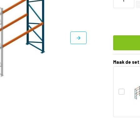
Maak de set
DIRECT