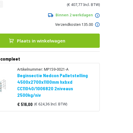
407,77
Binnen 2 werkdagen
Verzendkosten 135.00
Plaats in winkelwagen
 compleet
Artikelnummer: MP159-0021-A
Beginsectie Nedcon Palletstelling
4500x2700x1100mm hxbxd
CC11040/1006820 2niveaus
2500kg/niv
516,00
624,36
Vanaf