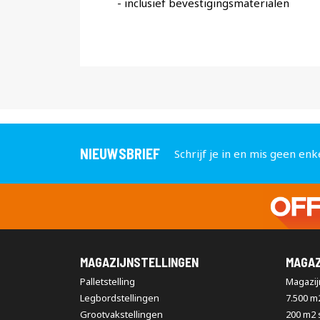
- inclusief bevestigingsmaterialen
NIEUWSBRIEF
Schrijf je in en mis geen enk
MAGAZIJNSTELLINGEN
MAGAZ
Palletstelling
Magazijn
Legbordstellingen
7.500 m
Grootvakstellingen
200 m2