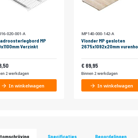
16-020-001-A
MP140-000-142-A
adroosterlegbord MP
Vlonder MP gesloten
x1100mm Verzinkt
2675x1092x20mm vurenho
22,39
84,64
8,50
69,95
nen 2 werkdagen
Binnen 2 werkdagen
In winkelwagen
In winkelwagen
tomschrijving
Specificaties
Beoordelingen