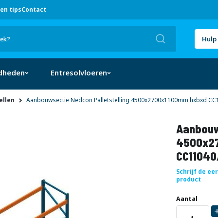
en tips
Contact
Zoek
Hulp 
dheden
Entresolvloeren
ellen
Aanbouwsectie Nedcon Palletstelling 4500x2700x1100mm hxbxd CC1
Aanbouw
4500x2
CC11040
Schrijf de ee
product
Uw
DIRECT
Aantal
aanpassing
LEVERBAAR