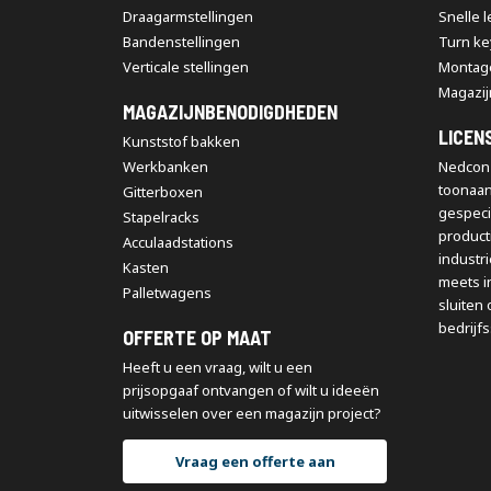
Draagarmstellingen
Snelle 
Bandenstellingen
Turn ke
Verticale stellingen
Montag
Magazij
MAGAZIJNBENODIGDHEDEN
LICEN
Kunststof bakken
Werkbanken
Nedcon 
toonaa
Gitterboxen
gespeci
Stapelracks
producti
Acculaadstations
industr
Kasten
meets i
Palletwagens
sluiten 
bedrijfs
OFFERTE OP MAAT
Heeft u een vraag, wilt u een
prijsopgaaf ontvangen of wilt u ideeën
uitwisselen over een magazijn project?
Vraag een offerte aan