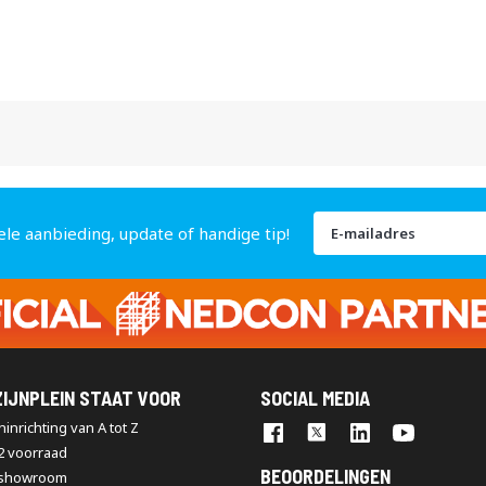
Abonneer
ele aanbieding, update of handige tip!
u
op
onze
nieuwsbrief
IJNPLEIN STAAT VOOR
SOCIAL MEDIA
inrichting van A tot Z
2 voorraad
BEOORDELINGEN
 showroom