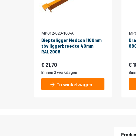
MP012-020-100-A
MP0
Diepteligger Nedcon 1100mm
Dra
tbv liggerbreedte 40mm
880
RAL2008
26,26
21,70
1
Binnen 2 werkdagen
Bin
In winkelwagen
Produc