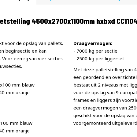
etstelling 4500x2700x1100mm hxbxd CC110
t voor de opslag van pallets.
Draagvermogen:
een beginsectie en kan
- 7000 kg per sectie
Voor een rij van vier secties
- 2500 kg per liggerset
uwsecties.
Met deze palletstelling van
een geordend en overzichteli
0x100 mm blauw
bestaat uit 2 niveaus met li
x40 mm oranje
voor de opslag van 9 europall
frames en liggers zijn voorz
een draagvermogen van 2500 p
geschikt voor de opslag van
x100 mm blauw
voorgemonteerd uitgeleverd
x40 mm oranje