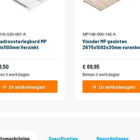
16-020-001-A
MP140-000-142-A
adroosterlegbord MP
Vlonder MP gesloten
x1100mm Verzinkt
2675x1092x20mm vurenho
22,39
84,64
8,50
69,95
nen 3 werkdagen
Binnen 3 werkdagen
In winkelwagen
In winkelwagen
tomschrijving
Specificaties
Beoordelingen