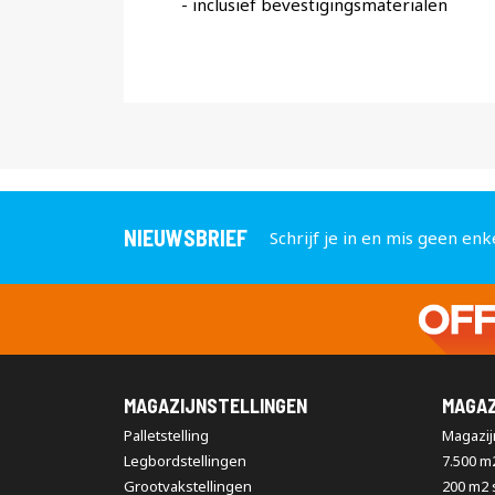
- inclusief bevestigingsmaterialen
NIEUWSBRIEF
Schrijf je in en mis geen enk
MAGAZIJNSTELLINGEN
MAGAZ
Palletstelling
Magazijn
Legbordstellingen
7.500 m
Grootvakstellingen
200 m2