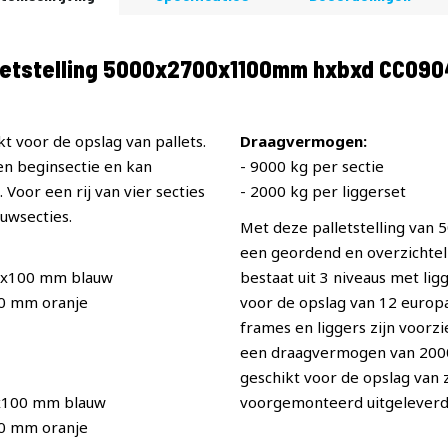
letstelling 5000x2700x1100mm hxbxd CC090
t voor de opslag van pallets.
Draagvermogen:
een beginsectie en kan
- 9000 kg per sectie
Voor een rij van vier secties
- 2000 kg per liggerset
uwsecties.
Met deze palletstelling van
een geordend en overzichteli
0x100 mm blauw
bestaat uit 3 niveaus met li
40 mm oranje
voor de opslag van 12 europal
frames en liggers zijn voorz
een draagvermogen van 2000 p
geschikt voor de opslag van
x100 mm blauw
voorgemonteerd uitgeleverd
40 mm oranje