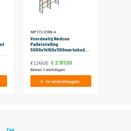
MP172-0188-A
MP581-0
Voordeelrij Nedcon
Ligger 
ut
Palletstelling
Pallets
5000x14100x1100mm hxbxd
2000 kg
CC09040/1006820 5secties
2700x9
Vanaf
Vanaf
Normale prijs
3niveaus 2000kg/niv
2.646,27
2.187,00
75,00
2.716,45
2.245,00
Binnen 3 werkdagen
Binnen 3
In winkelwagen
Faq