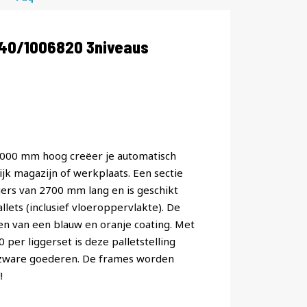
40/1006820 3niveaus
 5000 mm hoog creëer je automatisch
jk magazijn of werkplaats. Een sectie
ggers van 2700 mm lang en is geschikt
lets (inclusief vloeroppervlakte). De
ien van een blauw en oranje coating. Met
er liggerset is deze palletstelling
 zware goederen. De frames worden
!