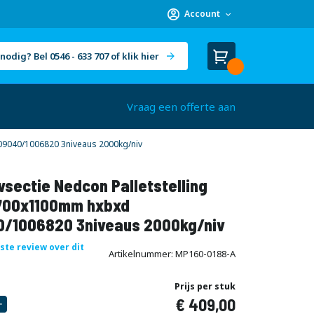
Account
nodig? Bel 0546 - 633 707 of klik hier
Winkelwagen
Cart
(
)
Vraag een offerte aan
9040/1006820 3niveaus 2000kg/niv
sectie Nedcon Palletstelling
00x1100mm hxbxd
/1006820 3niveaus 2000kg/niv
rste review over dit
Artikelnummer
MP160-0188-A
Prijs per stuk
409,00