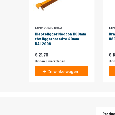
MP012-020-100-A
MP0
Diepteligger Nedcon 1100mm
Dra
tbv liggerbreedte 40mm
880
RAL2008
26,26
21,70
1
Binnen 3 werkdagen
Bin
In winkelwagen
Produc