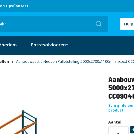
en tips
Contact
Zoek
Hulp 
dheden
Entresolvloeren
ellen
Aanbouwsectie Nedcon Palletstelling 5000x2700x1100mm hxbxd CC0
Aanbouw
5000x27
CC09040
Schrijf de ee
product
Uw
DIRECT
Aantal
aanpassing
LEVERBAAR