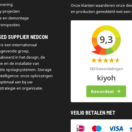
levering
Onze klanten waarderen onze die
y projecten
en producten gemiddeld met een:
e en demontage
ninspecties
9,3
SED SUPPLIER NEDCON
is een internationaal
ngevende groep,
aliseerd in het design, de
Waardering:
e en de installatie van
60%
182 beoordelingen
iële opslagsystemen. Storage
kiyoh
ntelligence: onze oplossingen
optimaal aan bij uw
strategie en organisatie.
Beoordeel
VEILIG BETALEN MET