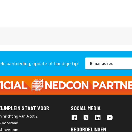
Abonneer
ele aanbieding, update of handige tip!
u
op
onze
nieuwsbrief
IJNPLEIN STAAT VOOR
SOCIAL MEDIA
inrichting van A tot Z
2 voorraad
BEOORDELINGEN
 showroom