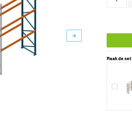
Maak de set
DIRECT