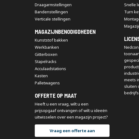
Draagarmstellingen
Snelle 
Bandenstellingen
Turn ke
Verticale stellingen
Montag
Magazij
MAGAZIJNBENODIGDHEDEN
LICEN
Kunststof bakken
Werkbanken
Nedcon 
toonaa
Gitterboxen
gespeci
Stapelracks
producti
Acculaadstations
industr
Kasten
meets i
Palletwagens
sluiten 
bedrijfs
OFFERTE OP MAAT
Heeft u een vraag, wilt u een
prijsopgaaf ontvangen of wilt u ideeën
uitwisselen over een magazijn project?
Vraag een offerte aan