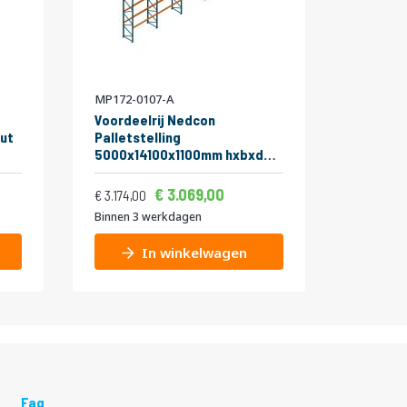
MP172-0107-A
MP581-0
Voordeelrij Nedcon
Ligger 
ut
Palletstelling
Pallets
5000x14100x1100mm hxbxd
3150 kg
CC13040/1007825 5secties
2700x1
Vanaf
Vanaf
Normale prijs
4niveaus 3150kg/niv
3.713,49
3.069,00
89,00
3.840,54
3.174,00
Binnen 3 werkdagen
Binnen 3
In winkelwagen
Faq