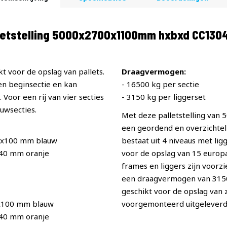
letstelling 5000x2700x1100mm hxbxd CC130
t voor de opslag van pallets.
Draagvermogen:
een beginsectie en kan
- 16500 kg per sectie
Voor een rij van vier secties
- 3150 kg per liggerset
uwsecties.
Met deze palletstelling van
een geordend en overzichteli
0x100 mm blauw
bestaat uit 4 niveaus met li
x40 mm oranje
voor de opslag van 15 europal
frames en liggers zijn voorz
een draagvermogen van 3150 p
geschikt voor de opslag van
x100 mm blauw
voorgemonteerd uitgeleverd
x40 mm oranje