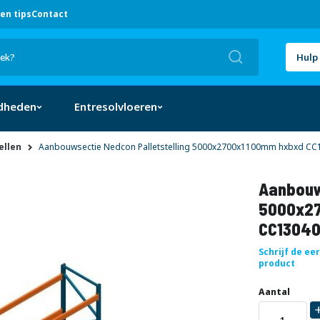
en tips
Contact
Zoek
Hulp 
dheden
Entresolvloeren
ellen
Aanbouwsectie Nedcon Palletstelling 5000x2700x1100mm hxbxd CC1
Aanbouw
5000x27
CC13040
Schrijf de ee
product
Uw
DIRECT
Aantal
aanpassing
LEVERBAAR