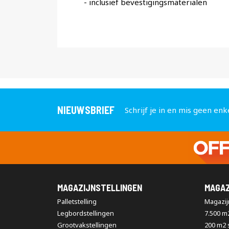
- inclusief bevestigingsmaterialen
NIEUWSBRIEF
Schrijf je in en mis geen enk
MAGAZIJNSTELLINGEN
MAGAZ
Palletstelling
Magazijn
Legbordstellingen
7.500 m
Grootvakstellingen
200 m2