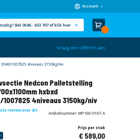
Account
nodig? Bel 0546 - 633 707 of klik hier
Winkelwagen
Cart
(
)
Vraag een offerte aan
3040/1007825 4niveaus 3150kg/niv
sectie Nedcon Palletstelling
00x1100mm hxbxd
/1007825 4niveaus 3150kg/niv
rste review over dit
Artikelnummer
MP160-0107-A
Prijs per stuk
589,00