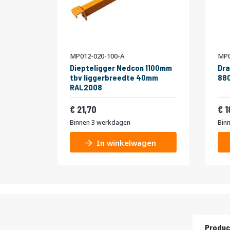
MP012-020-100-A
MP0
Diepteligger Nedcon 1100mm
Dra
tbv liggerbreedte 40mm
880
RAL2008
26,26
21,70
1
Binnen 3 werkdagen
Bin
In winkelwagen
Produc