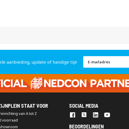
Abonneer
ele aanbieding, update of handige tip!
u
op
onze
nieuwsbrief
IJNPLEIN STAAT VOOR
SOCIAL MEDIA
inrichting van A tot Z
2 voorraad
BEOORDELINGEN
 showroom