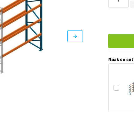
Maak de set
DIRECT