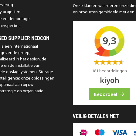
levering
Onze klanten waarderen onze die
y projecten
en producten gemiddeld met een:
e en demontage
ninspecties
9,3
SED SUPPLIER NEDCON
is een internationaal
ngevende groep,
aliseerd in het design, de
Waardering:
e en de installatie van
60%
181 beoordelingen
iële opslagsystemen. Storage
kiyoh
ntelligence: onze oplossingen
optimaal aan bij uw
strategie en organisatie.
Beoordeel
VEILIG BETALEN MET