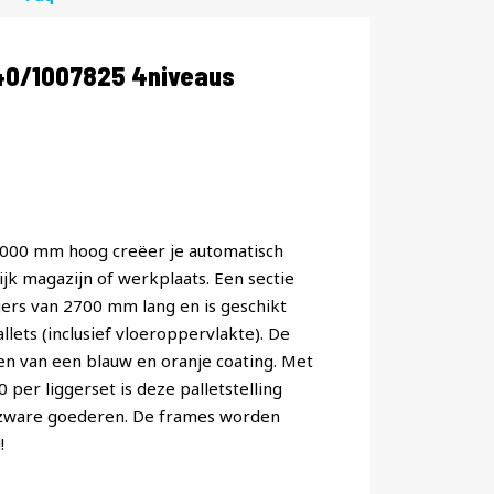
40/1007825 4niveaus
 5000 mm hoog creëer je automatisch
jk magazijn of werkplaats. Een sectie
ggers van 2700 mm lang en is geschikt
lets (inclusief vloeroppervlakte). De
ien van een blauw en oranje coating. Met
er liggerset is deze palletstelling
 zware goederen. De frames worden
!