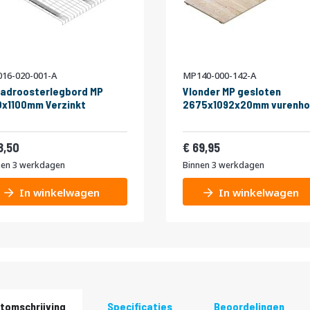
16-020-001-A
MP140-000-142-A
adroosterlegbord MP
Vlonder MP gesloten
x1100mm Verzinkt
2675x1092x20mm vurenho
22,39
84,64
8,50
69,95
nen 3 werkdagen
Binnen 3 werkdagen
In winkelwagen
In winkelwagen
tomschrijving
Specificaties
Beoordelingen