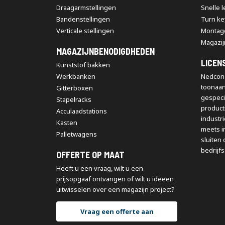
Draagarmstellingen
Snelle 
Bandenstellingen
Turn ke
Verticale stellingen
Montag
Magazij
MAGAZIJNBENODIGDHEDEN
LICEN
Kunststof bakken
Werkbanken
Nedcon 
toonaa
Gitterboxen
gespeci
Stapelracks
producti
Acculaadstations
industr
Kasten
meets i
Palletwagens
sluiten 
bedrijfs
OFFERTE OP MAAT
Heeft u een vraag, wilt u een
prijsopgaaf ontvangen of wilt u ideeën
uitwisselen over een magazijn project?
Vraag een offerte aan