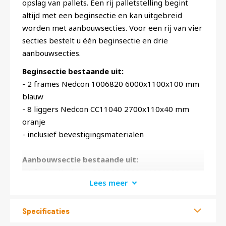
opslag van pallets. Een rij palletstelling begint
altijd met een beginsectie en kan uitgebreid
worden met aanbouwsecties. Voor een rij van vier
secties bestelt u één beginsectie en drie
aanbouwsecties.
Beginsectie bestaande uit:
- 2 frames Nedcon 1006820 6000x1100x100 mm
blauw
- 8 liggers Nedcon CC11040 2700x110x40 mm
oranje
- inclusief bevestigingsmaterialen
Aanbouwsectie bestaande uit:
- 1 frame Nedcon 1006820 6000x1100x100 mm
Lees meer
blauw
- 8 liggers Nedcon CC11040 2700x110x40 mm
oranje
Specificaties
- inclusief bevestigingsmaterialen