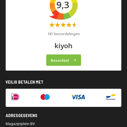
9,3
Waardering:
60%
181 beoordelingen
kiyoh
Beoordeel
VEILIG BETALEN MET
ADRESGEGEVENS
Magazijnplein BV