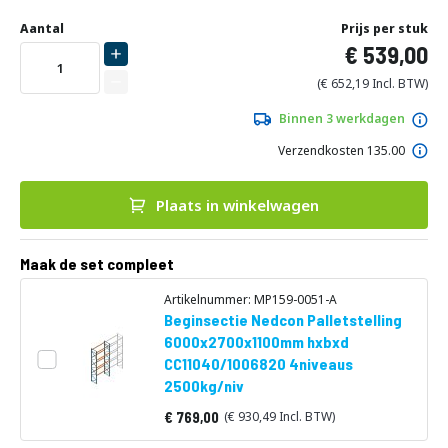
Ga
Uw
naar
DIRECT
Aantal
Prijs per stuk
aanpassing
het
539,00
LEVERBAAR
begin
van
652,19
de
afbeeldingen-
Binnen 3 werkdagen
gallerij
Verzendkosten 135.00
Plaats in winkelwagen
Maak de set compleet
Artikelnummer: MP159-0051-A
Beginsectie Nedcon Palletstelling
6000x2700x1100mm hxbxd
CC11040/1006820 4niveaus
2500kg/niv
769,00
930,49
Vanaf