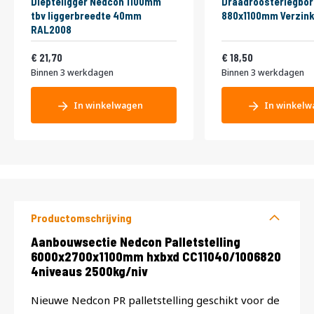
Diepteligger Nedcon 1100mm
Draadroosterlegbor
tbv liggerbreedte 40mm
880x1100mm Verzink
RAL2008
26,26
22,39
21,70
18,50
Binnen 3 werkdagen
Binnen 3 werkdagen
In winkelwagen
In winkelw
Productomschrijving
Productomschrijving
Aanbouwsectie Nedcon Palletstelling
6000x2700x1100mm hxbxd CC11040/1006820
4niveaus 2500kg/niv
Nieuwe Nedcon PR palletstelling geschikt voor de