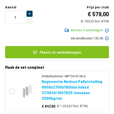
Ga
Uw
naar
DIRECT
Aantal
Prijs per stuk
aanpassing
het
579,00
LEVERBAAR
begin
van
700,59
de
afbeeldingen-
Binnen 3 werkdagen
gallerij
Verzendkosten 135.00
Plaats in winkelwagen
Maak de set compleet
Artikelnummer: MP159-0136-A
Beginsectie Nedcon Palletstelling
6000x2700x1100mm hxbxd
CC11040/1007825 4niveaus
2500kg/niv
847,00
1.024,87
Vanaf