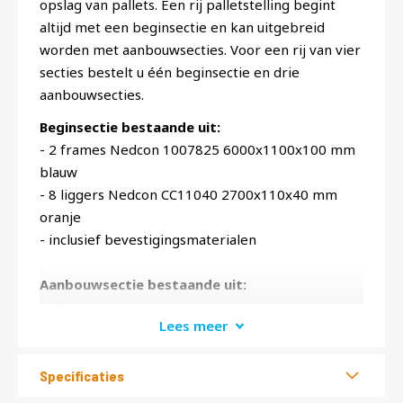
opslag van pallets. Een rij palletstelling begint
altijd met een beginsectie en kan uitgebreid
worden met aanbouwsecties. Voor een rij van vier
secties bestelt u één beginsectie en drie
aanbouwsecties.
Beginsectie bestaande uit:
- 2 frames Nedcon 1007825 6000x1100x100 mm
blauw
- 8 liggers Nedcon CC11040 2700x110x40 mm
oranje
- inclusief bevestigingsmaterialen
Aanbouwsectie bestaande uit:
- 1 frame Nedcon 1007825 6000x1100x100 mm
Lees meer
blauw
- 8 liggers Nedcon CC11040 2700x110x40 mm
oranje
Specificaties
- inclusief bevestigingsmaterialen