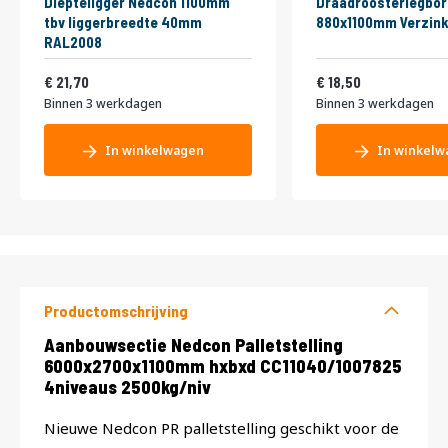
Diepteligger Nedcon 1100mm
Draadroosterlegbor
tbv liggerbreedte 40mm
880x1100mm Verzink
RAL2008
26,26
22,39
21,70
18,50
Binnen 3 werkdagen
Binnen 3 werkdagen
In winkelwagen
In winkelw
Productomschrijving
Productomschrijving
Aanbouwsectie Nedcon Palletstelling
6000x2700x1100mm hxbxd CC11040/1007825
4niveaus 2500kg/niv
Nieuwe Nedcon PR palletstelling geschikt voor de