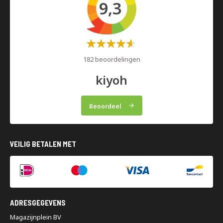
9,3
Waardering:
60%
182 beoordelingen
kiyoh
Beoordeel
VEILIG BETALEN MET
ADRESGEGEVENS
Magazijnplein BV