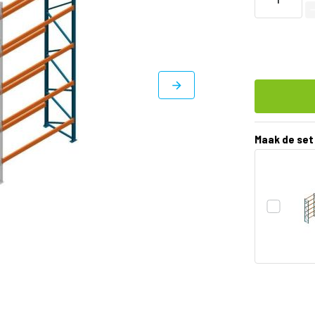
Maak de set
DIRECT