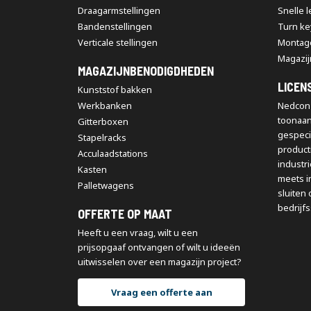
Draagarmstellingen
Snelle 
Bandenstellingen
Turn ke
Verticale stellingen
Montag
Magazij
MAGAZIJNBENODIGDHEDEN
LICEN
Kunststof bakken
Werkbanken
Nedcon 
toonaa
Gitterboxen
gespeci
Stapelracks
producti
Acculaadstations
industr
Kasten
meets i
Palletwagens
sluiten 
bedrijfs
OFFERTE OP MAAT
Heeft u een vraag, wilt u een
prijsopgaaf ontvangen of wilt u ideeën
uitwisselen over een magazijn project?
Vraag een offerte aan