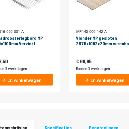
16-020-001-A
MP140-000-142-A
adroosterlegbord MP
Vlonder MP gesloten
x1100mm Verzinkt
2675x1092x20mm vurenho
22,39
84,64
8,50
69,95
nen 3 werkdagen
Binnen 3 werkdagen
In winkelwagen
In winkelwagen
tomschrijving
Specificaties
Beoordelingen