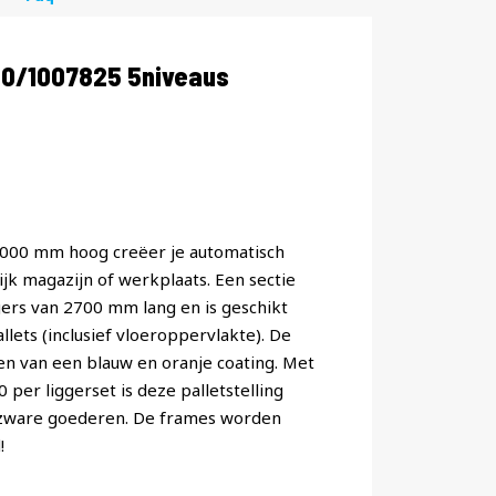
40/1007825 5niveaus
 6000 mm hoog creëer je automatisch
jk magazijn of werkplaats. Een sectie
ggers van 2700 mm lang en is geschikt
lets (inclusief vloeroppervlakte). De
ien van een blauw en oranje coating. Met
er liggerset is deze palletstelling
 zware goederen. De frames worden
!