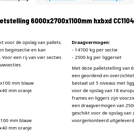
etstelling 6000x2700x1100mm hxbxd CC110
t voor de opslag van pallets.
Draagvermogen:
een beginsectie en kan
- 14700 kg per sectie
Voor een rij van vier secties
- 2500 kg per liggerset
uwsecties.
Met deze palletstelling van
een geordend en overzichteli
0x100 mm blauw
bestaat uit 5 niveaus met li
0x40 mm oranje
voor de opslag van 18 europal
frames en liggers zijn voorz
een draagvermogen van 2500 p
geschikt voor de opslag van
x100 mm blauw
voorgemonteerd uitgeleverd
0x40 mm oranje