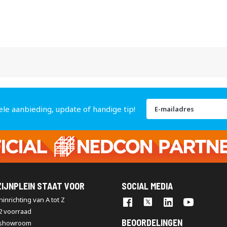
Abonneer
ele aanbieding, update of handige tip!
u
op
onze
nieuwsbrief
IJNPLEIN STAAT VOOR
SOCIAL MEDIA
inrichting van A tot Z
2 voorraad
BEOORDELINGEN
 showroom