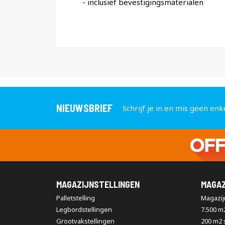
- inclusief bevestigingsmaterialen
NIEUWSBRIEF
Schrijf je in en mis geen enk
MAGAZIJNSTELLINGEN
MAGAZ
Palletstelling
Magazijn
Legbordstellingen
7.500 m
Grootvakstellingen
200 m2