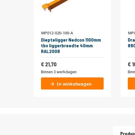
MP012-020-100-A
MP0
Diepteligger Nedcon 1100mm
Dra
tbv liggerbreedte 40mm
880
RAL2008
26,26
21,70
1
Binnen 3 werkdagen
Bin
In winkelwagen
Produc