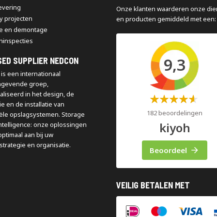
levering
Onze klanten waarderen onze die
y projecten
en producten gemiddeld met een:
e en demontage
ninspecties
9,3
SED SUPPLIER NEDCON
is een internationaal
ngevende groep,
aliseerd in het design, de
Waardering:
e en de installatie van
60%
182 beoordelingen
iële opslagsystemen. Storage
kiyoh
ntelligence: onze oplossingen
optimaal aan bij uw
strategie en organisatie.
Beoordeel
VEILIG BETALEN MET