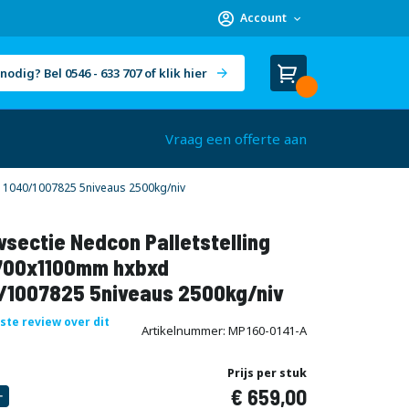
Account
nodig? Bel 0546 - 633 707 of klik hier
Winkelwagen
Cart
(
)
Vraag een offerte aan
1040/1007825 5niveaus 2500kg/niv
sectie Nedcon Palletstelling
00x1100mm hxbxd
/1007825 5niveaus 2500kg/niv
rste review over dit
Artikelnummer
MP160-0141-A
Prijs per stuk
659,00