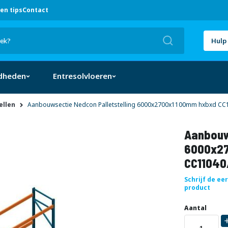
en tips
Contact
Zoek
Hulp 
dheden
Entresolvloeren
ellen
Aanbouwsectie Nedcon Palletstelling 6000x2700x1100mm hxbxd CC1
Aanbouw
6000x27
CC11040
Schrijf de ee
product
Uw
DIRECT
Aantal
aanpassing
LEVERBAAR