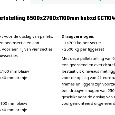
etstelling 6500x2700x1100mm hxbxd CC110
t voor de opslag van pallets.
Draagvermogen:
een beginsectie en kan
- 14700 kg per sectie
Voor een rij van vier secties
- 2500 kg per liggerset
uwsecties.
Met deze palletstelling van
een geordend en overzichteli
0x100 mm blauw
bestaat uit 6 niveaus met li
0x40 mm oranje
voor de opslag van 21 europal
frames en liggers zijn voorz
een draagvermogen van 2500 p
geschikt voor de opslag van
x100 mm blauw
voorgemonteerd uitgeleverd
0x40 mm oranje