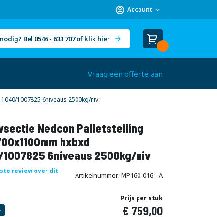
Account
nodig? Bel 0546 - 633 707 of klik hier
Winkelwagen
Cart
(
)
Vraag een offerte aan
1040/1007825 6niveaus 2500kg/niv
sectie Nedcon Palletstelling
00x1100mm hxbxd
/1007825 6niveaus 2500kg/niv
rste review over dit
Artikelnummer
MP160-0161-A
Prijs per stuk
759,00