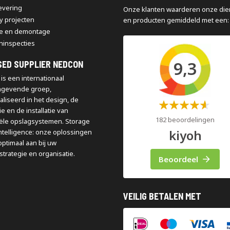
levering
Onze klanten waarderen onze die
y projecten
en producten gemiddeld met een:
e en demontage
ninspecties
9,3
SED SUPPLIER NEDCON
is een internationaal
ngevende groep,
aliseerd in het design, de
Waardering:
e en de installatie van
60%
182 beoordelingen
iële opslagsystemen. Storage
kiyoh
ntelligence: onze oplossingen
optimaal aan bij uw
strategie en organisatie.
Beoordeel
VEILIG BETALEN MET