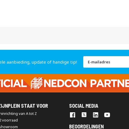
Abonneer
ele aanbieding, update of handige tip!
u
op
onze
nieuwsbrief
IJNPLEIN STAAT VOOR
SOCIAL MEDIA
inrichting van A tot Z
2 voorraad
BEOORDELINGEN
 showroom