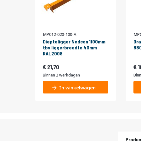
MP012-020-100-A
MP0
Diepteligger Nedcon 1100mm
Dra
tbv liggerbreedte 40mm
880
RAL2008
26,26
21,70
1
Binnen 2 werkdagen
Bin
In winkelwagen
Produc