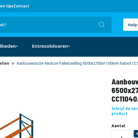
en tips
Contact
Zoek
Hulp 
dheden
Entresolvloeren
ellen
Aanbouwsectie Nedcon Palletstelling 6500x2700x1100mm hxbxd CC1
Aanbouw
6500x27
CC11040
Schrijf de ee
product
Uw
DIRECT
Aantal
aanpassing
LEVERBAAR