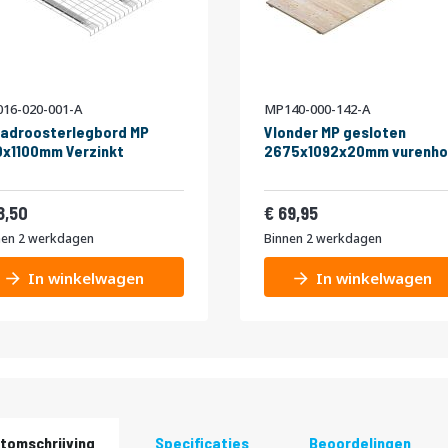
16-020-001-A
MP140-000-142-A
adroosterlegbord MP
Vlonder MP gesloten
x1100mm Verzinkt
2675x1092x20mm vurenho
22,39
84,64
8,50
69,95
nen 2 werkdagen
Binnen 2 werkdagen
In winkelwagen
In winkelwagen
tomschrijving
Specificaties
Beoordelingen