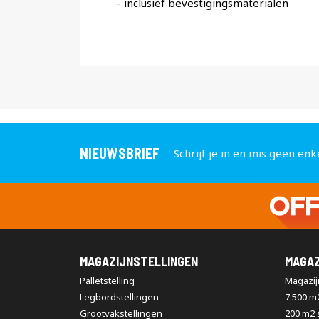
- inclusief bevestigingsmaterialen
NIEUWSBRIEF
Schrijf je in en mis geen enk
MAGAZIJNSTELLINGEN
MAGAZ
Palletstelling
Magazijn
Legbordstellingen
7.500 m
Grootvakstellingen
200 m2