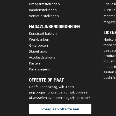
Draagarmstellingen
Snelle 
Bandenstellingen
Turn ke
Verticale stellingen
Montag
Magazij
MAGAZIJNBENODIGDHEDEN
LICEN
Kunststof bakken
Werkbanken
Nedcon 
toonaa
Gitterboxen
gespeci
Stapelracks
producti
Acculaadstations
industr
Kasten
meets i
Palletwagens
sluiten 
bedrijfs
OFFERTE OP MAAT
Heeft u een vraag, wilt u een
prijsopgaaf ontvangen of wilt u ideeën
uitwisselen over een magazijn project?
Vraag een offerte aan