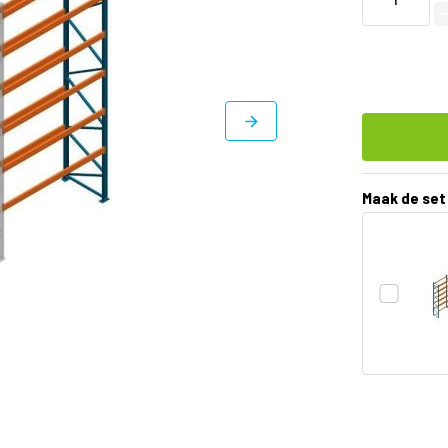
Maak de set
DIRECT