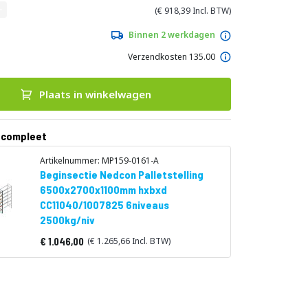
918,39
Binnen 2 werkdagen
Verzendkosten 135.00
Plaats in winkelwagen
 compleet
Artikelnummer: MP159-0161-A
Beginsectie Nedcon Palletstelling
6500x2700x1100mm hxbxd
CC11040/1007825 6niveaus
2500kg/niv
1.046,00
1.265,66
Vanaf