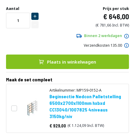
Ga
Uw
naar
DIRECT
Aantal
Prijs per stuk
aanpassing
het
646,00
LEVERBAAR
begin
van
781,66
de
afbeeldingen-
Binnen 2 werkdagen
gallerij
Verzendkosten 135.00
Plaats in winkelwagen
Maak de set compleet
Artikelnummer: MP159-0152-A
Beginsectie Nedcon Palletstelling
6500x2700x1100mm hxbxd
CC13040/1007825 4niveaus
3150kg/niv
929,00
1.124,09
Vanaf