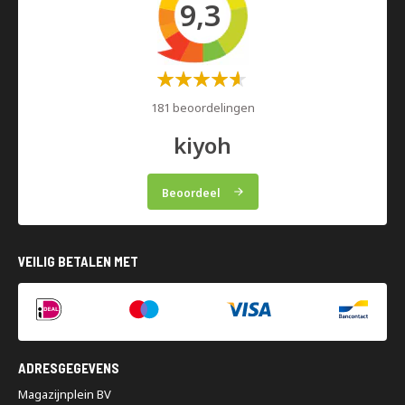
9,3
Waardering:
60%
181 beoordelingen
kiyoh
Beoordeel
VEILIG BETALEN MET
ADRESGEGEVENS
Magazijnplein BV