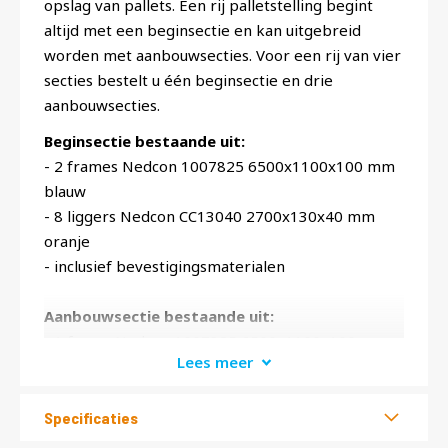
opslag van pallets. Een rij palletstelling begint
altijd met een beginsectie en kan uitgebreid
worden met aanbouwsecties. Voor een rij van vier
secties bestelt u één beginsectie en drie
aanbouwsecties.
Beginsectie bestaande uit:
- 2 frames Nedcon 1007825 6500x1100x100 mm
blauw
- 8 liggers Nedcon CC13040 2700x130x40 mm
oranje
- inclusief bevestigingsmaterialen
Aanbouwsectie bestaande uit:
- 1 frame Nedcon 1007825 6500x1100x100 mm
Lees meer
blauw
- 8 liggers Nedcon CC13040 2700x130x40 mm
oranje
Specificaties
- inclusief bevestigingsmaterialen