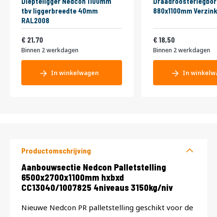
Diepteligger Nedcon 1100mm
Draadroosterlegbor
tbv liggerbreedte 40mm
880x1100mm Verzink
RAL2008
26,26
22,39
21,70
18,50
Binnen 2 werkdagen
Binnen 2 werkdagen
In winkelwagen
In winkelw
Productomschrijving
Productomschrijving
Aanbouwsectie Nedcon Palletstelling
6500x2700x1100mm hxbxd
CC13040/1007825 4niveaus 3150kg/niv
Nieuwe Nedcon PR palletstelling geschikt voor de