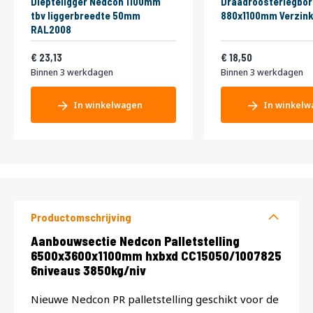
Diepteligger Nedcon 1100mm
Draadroosterlegbor
tbv liggerbreedte 50mm
880x1100mm Verzink
RAL2008
27,99
22,39
23,13
18,50
Binnen 3 werkdagen
Binnen 3 werkdagen
In winkelwagen
In winkelw
Productomschrijving
Productomschrijving
Aanbouwsectie Nedcon Palletstelling
6500x3600x1100mm hxbxd CC15050/1007825
6niveaus 3850kg/niv
Nieuwe Nedcon PR palletstelling geschikt voor de