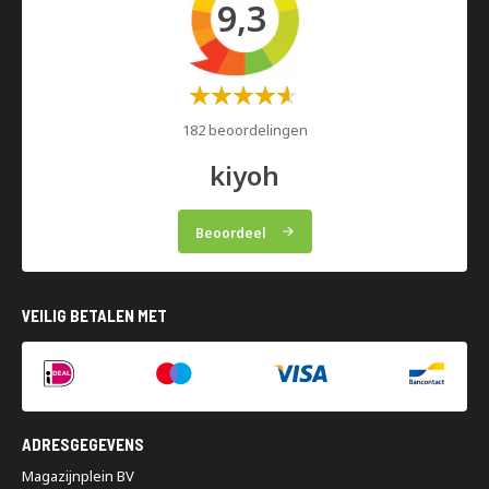
9,3
Waardering:
60%
182 beoordelingen
kiyoh
Beoordeel
VEILIG BETALEN MET
ADRESGEGEVENS
Magazijnplein BV