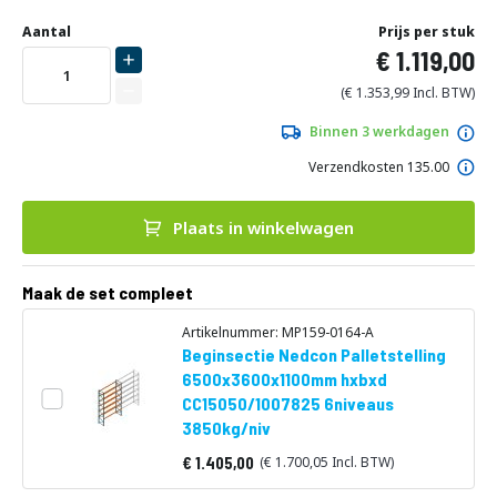
Ga
Uw
naar
DIRECT
Aantal
Prijs per stuk
aanpassing
het
1.119,00
LEVERBAAR
begin
van
1.353,99
de
afbeeldingen-
Binnen 3 werkdagen
gallerij
Verzendkosten 135.00
Plaats in winkelwagen
Maak de set compleet
Artikelnummer: MP159-0164-A
Beginsectie Nedcon Palletstelling
6500x3600x1100mm hxbxd
CC15050/1007825 6niveaus
3850kg/niv
1.405,00
1.700,05
Vanaf