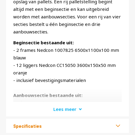
opslag van pallets. Een rij palletstelling begint
altijd met een beginsectie en kan uitgebreid
worden met aanbouwsecties. Voor een rij van vier
secties bestelt u één beginsectie en drie
aanbouwsecties.
Beginsectie bestaande uit:
- 2 frames Nedcon 1007825 6500x1100x100 mm
blauw
- 12 liggers Nedcon CC15050 3600x150x50 mm
oranje
- inclusief bevestigingsmaterialen
Aanbouwsectie bestaande uit:
- 1 frame Nedcon 1007825 6500x1100x100 mm
Lees meer
blauw
- 12 liggers Nedcon CC15050 3600x150x50 mm
oranje
Specificaties
- inclusief bevestigingsmaterialen