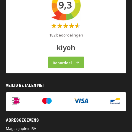
9,3
Waardering:
60%
182 beoordelingen
kiyoh
Beoordeel
VEILIG BETALEN MET
ADRESGEGEVENS
Magazijnplein BV