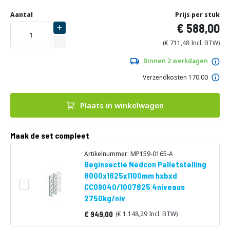
Ga
Uw
naar
DIRECT
Aantal
Prijs per stuk
aanpassing
het
588,00
LEVERBAAR
begin
van
711,48
de
afbeeldingen-
Binnen 2 werkdagen
gallerij
Verzendkosten 170.00
Plaats in winkelwagen
Maak de set compleet
Artikelnummer: MP159-0165-A
Beginsectie Nedcon Palletstelling
8000x1825x1100mm hxbxd
CC09040/1007825 4niveaus
2750kg/niv
949,00
1.148,29
Vanaf