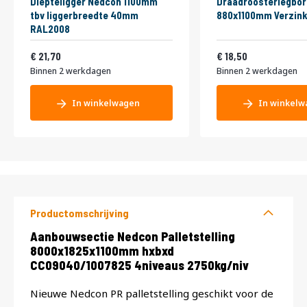
Diepteligger Nedcon 1100mm
Draadroosterlegbor
tbv liggerbreedte 40mm
880x1100mm Verzink
RAL2008
26,26
22,39
21,70
18,50
Binnen 2 werkdagen
Binnen 2 werkdagen
In winkelwagen
In winkelw
Productomschrijving
Productomschrijving
Aanbouwsectie Nedcon Palletstelling
8000x1825x1100mm hxbxd
CC09040/1007825 4niveaus 2750kg/niv
Nieuwe Nedcon PR palletstelling geschikt voor de