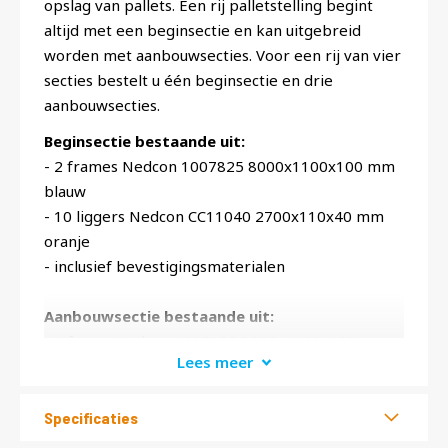
opslag van pallets. Een rij palletstelling begint
altijd met een beginsectie en kan uitgebreid
worden met aanbouwsecties. Voor een rij van vier
secties bestelt u één beginsectie en drie
aanbouwsecties.
Beginsectie bestaande uit:
- 2 frames Nedcon 1007825 8000x1100x100 mm
blauw
- 10 liggers Nedcon CC11040 2700x110x40 mm
oranje
- inclusief bevestigingsmaterialen
Aanbouwsectie bestaande uit:
- 1 frame Nedcon 1007825 8000x1100x100 mm
Lees meer
blauw
- 10 liggers Nedcon CC11040 2700x110x40 mm
oranje
Specificaties
- inclusief bevestigingsmaterialen