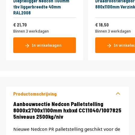
Diepteligger Nedcon 1100mm
Draadroosterlegbor
tbv liggerbreedte 40mm
880x1100mm Verzink
RAL2008
26,26
22,39
21,70
18,50
Binnen 3 werkdagen
Binnen 3 werkdagen
In winkelwagen
In winkelw
Productomschrijving
Productomschrijving
Aanbouwsectie Nedcon Palletstelling
8000x2700x1100mm hxbxd CC11040/1007825
5niveaus 2500kg/niv
Nieuwe Nedcon PR palletstelling geschikt voor de