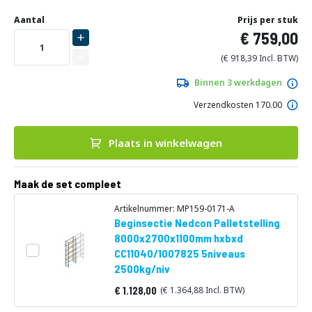
Ga
Uw
naar
DIRECT
Aantal
Prijs per stuk
aanpassing
het
759,00
LEVERBAAR
begin
van
918,39
de
afbeeldingen-
Binnen 3 werkdagen
gallerij
Verzendkosten 170.00
Plaats in winkelwagen
Maak de set compleet
Artikelnummer: MP159-0171-A
Beginsectie Nedcon Palletstelling
8000x2700x1100mm hxbxd
CC11040/1007825 5niveaus
2500kg/niv
1.128,00
1.364,88
Vanaf