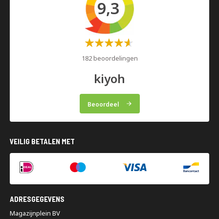
9,3
Waardering:
60%
182 beoordelingen
kiyoh
Beoordeel
VEILIG BETALEN MET
ADRESGEGEVENS
Magazijnplein BV