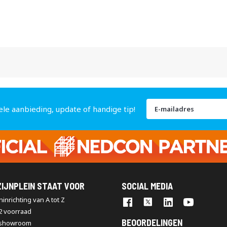
Abonneer
ele aanbieding, update of handige tip!
u
op
onze
nieuwsbrief
IJNPLEIN STAAT VOOR
SOCIAL MEDIA
inrichting van A tot Z
2 voorraad
BEOORDELINGEN
 showroom