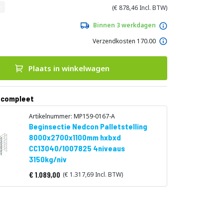
878,46
Binnen 3 werkdagen
Verzendkosten 170.00
Plaats in winkelwagen
 compleet
Artikelnummer: MP159-0167-A
Beginsectie Nedcon Palletstelling
8000x2700x1100mm hxbxd
CC13040/1007825 4niveaus
3150kg/niv
1.089,00
1.317,69
Vanaf