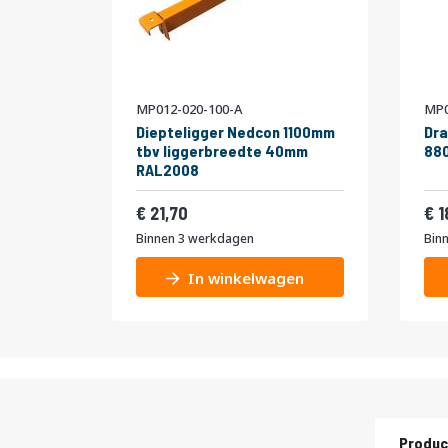
MP012-020-100-A
MP0
Diepteligger Nedcon 1100mm
Dra
tbv liggerbreedte 40mm
880
RAL2008
26,26
21,70
1
Binnen 3 werkdagen
Bin
In winkelwagen
Produc