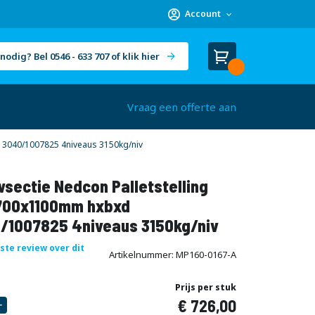
Account
nodig? Bel 0546 - 633 707 of klik hier
Winkelwagen
Cart
(
)
Vraag een offerte aan
3040/1007825 4niveaus 3150kg/niv
sectie Nedcon Palletstelling
00x1100mm hxbxd
/1007825 4niveaus 3150kg/niv
rste review over dit
Artikelnummer
MP160-0167-A
Prijs per stuk
726,00