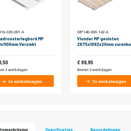
16-020-001-A
MP140-000-142-A
adroosterlegbord MP
Vlonder MP gesloten
x1100mm Verzinkt
2675x1092x20mm vurenho
22,39
84,64
8,50
69,95
nen 3 werkdagen
Binnen 3 werkdagen
In winkelwagen
In winkelwagen
tomschrijving
Specificaties
Beoordelingen