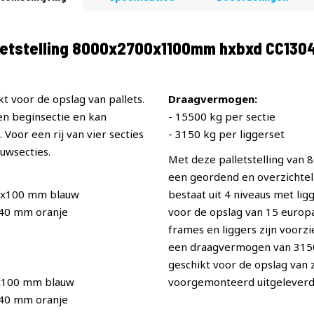
letstelling 8000x2700x1100mm hxbxd CC130
t voor de opslag van pallets.
Draagvermogen:
een beginsectie en kan
- 15500 kg per sectie
Voor een rij van vier secties
- 3150 kg per liggerset
uwsecties.
Met deze palletstelling van
een geordend en overzichteli
0x100 mm blauw
bestaat uit 4 niveaus met li
x40 mm oranje
voor de opslag van 15 europal
frames en liggers zijn voorz
een draagvermogen van 3150 p
geschikt voor de opslag van
x100 mm blauw
voorgemonteerd uitgeleverd
x40 mm oranje