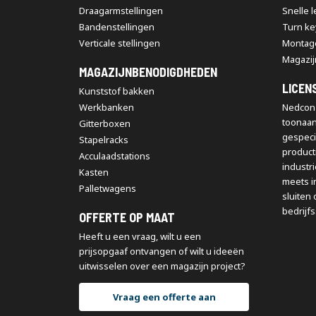
Draagarmstellingen
Snelle 
Bandenstellingen
Turn ke
Verticale stellingen
Montag
Magazij
MAGAZIJNBENODIGDHEDEN
LICEN
Kunststof bakken
Werkbanken
Nedcon 
toonaa
Gitterboxen
gespeci
Stapelracks
producti
Acculaadstations
industr
Kasten
meets i
Palletwagens
sluiten 
bedrijfs
OFFERTE OP MAAT
Heeft u een vraag, wilt u een
prijsopgaaf ontvangen of wilt u ideeën
uitwisselen over een magazijn project?
Vraag een offerte aan