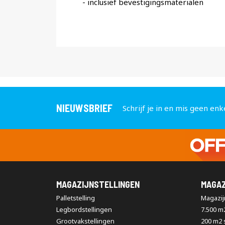
- inclusief bevestigingsmaterialen
NIEUWSBRIEF
Schrijf je in en mis geen enk
MAGAZIJNSTELLINGEN
MAGAZ
Palletstelling
Magazijn
Legbordstellingen
7.500 m
Grootvakstellingen
200 m2