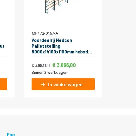
MP172-0167-A
MP581-0
Voordeelrij Nedcon
Ligger 
ut
Palletstelling
Pallets
8000x14100x1100mm hxbxd
3150 kg
CC13040/1007825 5secties
2700x1
Vanaf
Vanaf
Normale prijs
4niveaus 3150kg/niv
4.677,86
3.866,00
89,00
4.831,53
3.993,00
Binnen 3 werkdagen
Binnen 3
In winkelwagen
Faq