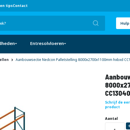
en tips
Contact
Zoek
Hulp 
dheden
Entresolvloeren
ellen
Aanbouwsectie Nedcon Palletstelling 8000x2700x1100mm hxbxd CC1
Aanbouw
8000x27
CC13040
Schrijf de ee
product
Uw
DIRECT
Aantal
aanpassing
LEVERBAAR