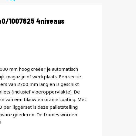
40/1007825 4niveaus
 8000 mm hoog creëer je automatisch
jk magazijn of werkplaats. Een sectie
ggers van 2700 mm lang en is geschikt
lets (inclusief vloeroppervlakte). De
ien van een blauw en oranje coating. Met
er liggerset is deze palletstelling
 zware goederen. De frames worden
!