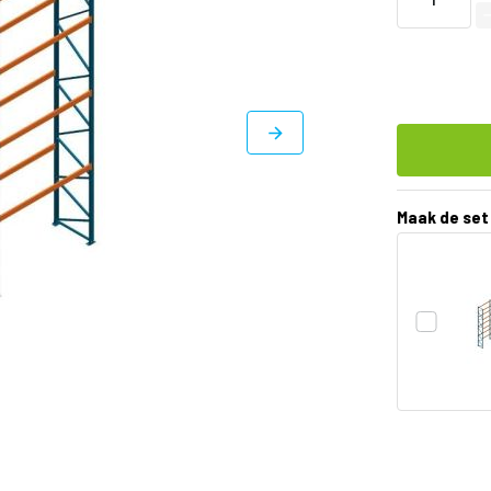
Maak de set
DIRECT