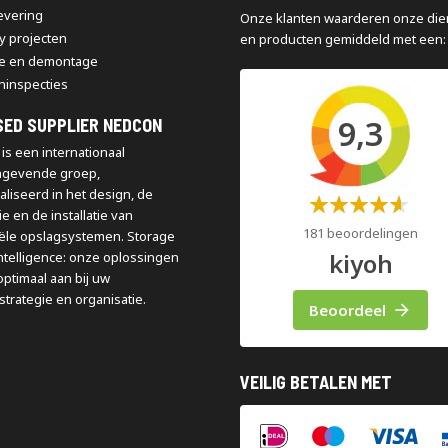
levering
Onze klanten waarderen onze die
y projecten
en producten gemiddeld met een:
e en demontage
ninspecties
9,3
SED SUPPLIER NEDCON
is een internationaal
ngevende groep,
aliseerd in het design, de
Waardering:
e en de installatie van
60%
181 beoordelingen
iële opslagsystemen. Storage
kiyoh
ntelligence: onze oplossingen
optimaal aan bij uw
strategie en organisatie.
Beoordeel
VEILIG BETALEN MET